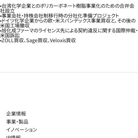
台湾化学企業とのポリカーボネート樹脂事業化のための合弁会
社設立
事業会社・持株会社制移行時の分社化準備プロジェクト
ドイツ化学企業からの欧・米スパンデックス事業買収と、その後の
米国工場撤収
旭化成ファーマのライセンス先による契約違反に関する国際仲裁・
米国訴訟
ZOLL買収、Sage買収、Veloxis買収
企業情報
事業・製品
イノベーション
IR情報