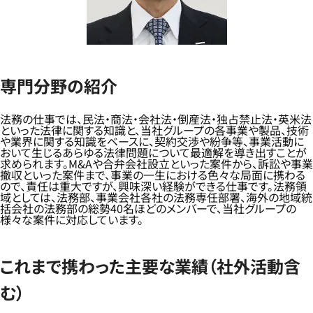
専門分野の紹介
法務の仕事では、民法・商法・会社法・倒産法・独占禁止法・英米法
といった法律に関する知識と、当社グループの各事業や製品、技術
や業界に関する知識をベースに、契約交渉や紛争等、事業活動に
おいて生じるあらゆる法律問題について最適解を導き出すことが
求められます。M&Aや合弁会社設立といった案件から、訴訟や事業
撤収といった案件まで、事業の一生における色々な局面に携わる
ので、責任は重大ですが、興味深い経験ができる仕事です。法務領
域としては、法務部、事業会社各社の法務専任部署、海外の地域統
括会社の法務部の総勢40名ほどのメンバーで、当社グループの
様々な案件に対応しています。
これまで携わった主要な業績（社外活動含
む）