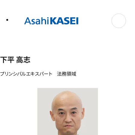
テ
ン
ツ
へ
ス
キ
ッ
プ
下平 高志
プリンシパルエキスパート 法務領域