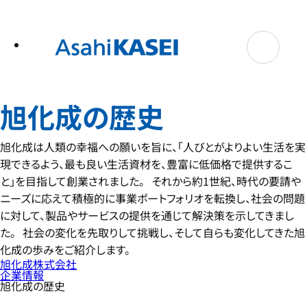
テ
ン
ツ
へ
ス
キ
ッ
プ
旭化成の歴史
旭化成は人類の幸福への願いを旨に、「人びとがよりよい生活を実
現できるよう、最も良い生活資材を、豊富に低価格で提供するこ
と」を目指して創業されました。 それから約1世紀、時代の要請や
ニーズに応えて積極的に事業ポートフォリオを転換し、社会の問題
に対して、製品やサービスの提供を通じて解決策を示してきまし
た。 社会の変化を先取りして挑戦し、そして自らも変化してきた旭
化成の歩みをご紹介します。
旭化成株式会社
企業情報
旭化成の歴史