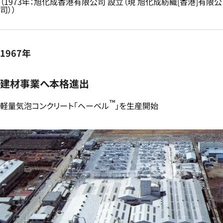
（1973年：旭化成香港有限公司 設立（現 旭化成紡織[香港]有限公
司））​
1967年
建材事業へ本格進出​
™
​軽量気泡コンクリート「ヘーベル
」を生産開始​