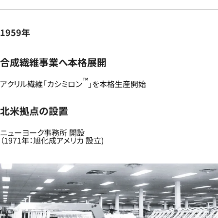
1959年
合成繊維事業へ本格展開
™
アクリル繊維「カシミロン
」を本格生産開始​
北米拠点の設置​
ニューヨーク事務所 開設​
（1971年：旭化成アメリカ 設立)​