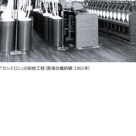
「カシミロン」の前紡工程（南海合繊紡績：1961年）