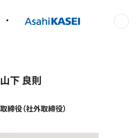
テ
ン
ツ
へ
ス
キ
ッ
プ
山下 良則
取締役（社外取締役）