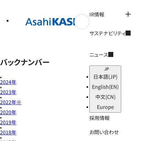
テ
ン
ツ
IR情報
へ
ス
キ
サステナビリティ
ッ
プ
ニュース
バックナンバー
JP
日本語
(JP)
2024年
English
(EN)
2023年
中文
(CN)
2022年※
Europe
2020年
採用情報
2019年
お問い合わせ
2018年