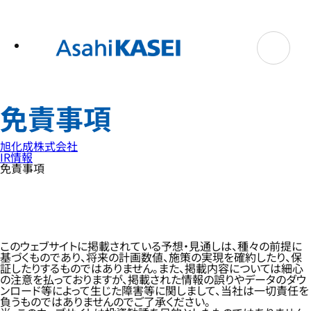
テ
ン
ツ
へ
ス
キ
ッ
プ
免責事項
旭化成株式会社
IR情報
免責事項
このウェブサイトに掲載されている予想・見通しは、種々の前提に
基づくものであり、将来の計画数値、施策の実現を確約したり、保
証したりするものではありません。また、掲載内容については細心
の注意を払っておりますが、掲載された情報の誤りやデータのダウ
ンロード等によって生じた障害等に関しまして、当社は一切責任を
負うものではありませんのでご了承ください。