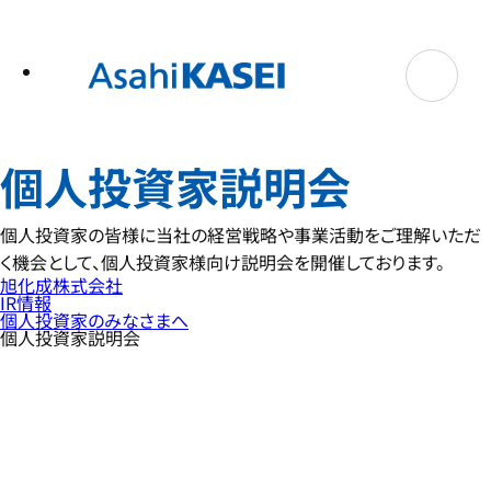
テ
ン
ツ
へ
ス
キ
ッ
プ
個人投資家説明会
個人投資家の皆様に当社の経営戦略や事業活動をご理解いただ
く機会として、個人投資家様向け説明会を開催しております。
旭化成株式会社
IR情報
個人投資家のみなさまへ
個人投資家説明会