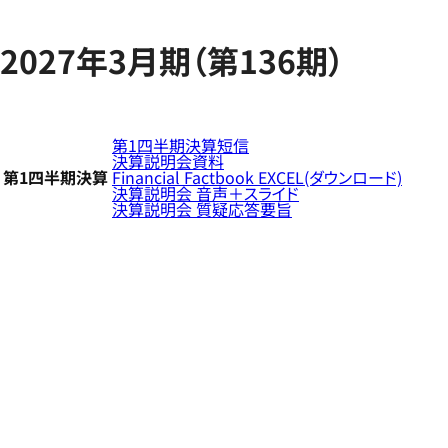
2027年3月期（第136期）
第1四半期決算短信
決算説明会資料
第1四半期決算
Financial Factbook EXCEL(ダウンロード)
決算説明会 音声＋スライド
決算説明会 質疑応答要旨