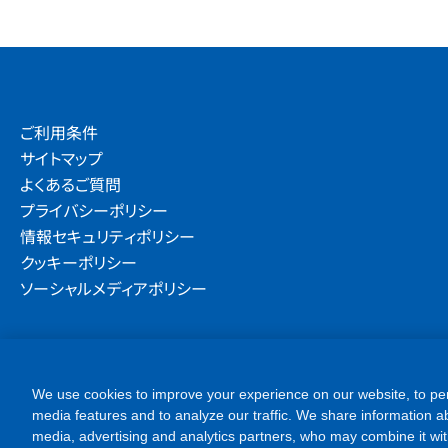
ご利用条件
サイトマップ
よくあるご質問
プライバシーポリシー
情報セキュリティポリシー
クッキーポリシー
ソーシャルメディアポリシー
We use cookies to improve your experience on our website, to per
media features and to analyze our traffic. We share information ab
media, advertising and analytics partners, who may combine it wit
them or that they have collected from your use of their services. Ple
cookies. Please click [Accept All Cookies] if you agree with the use