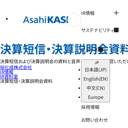
テ
ン
ツ
IR情報
へ
ス
キ
サステナビリティ
ッ
プ
決算短信・決算説明会資
ニュース
決算短信および決算説明会の資料と音声・議事録をご確認いただけます。
JP
旭化成株式会社
日本語
(JP)
IR情報
IR資料室
English
(EN)
決算短信・決算説明会資料
中文
(CN)
Europe
採用情報
お問い合わせ