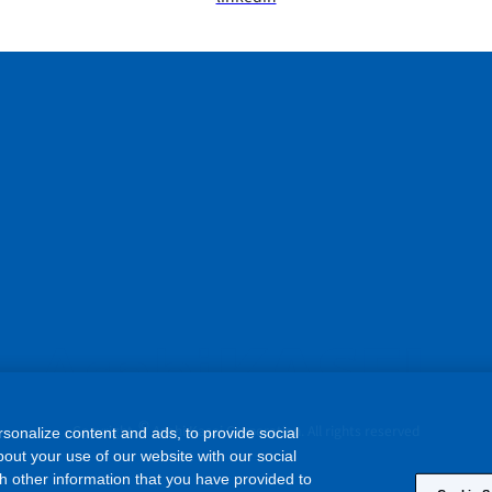
sonalize content and ads, to provide social
out your use of our website with our social
©
h other information that you have provided to
Copyright
Asahi Kasei Corporation. All rights reserved
Cookie S
ase click [Reject All Cookies] if you reject all
 of all of our cookies. Please click [Cookie