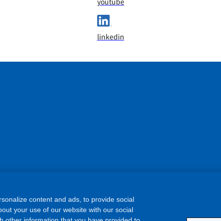
youtube
linkedin
sonalize content and ads, to provide social
out your use of our website with our social
h other information that you have provided to