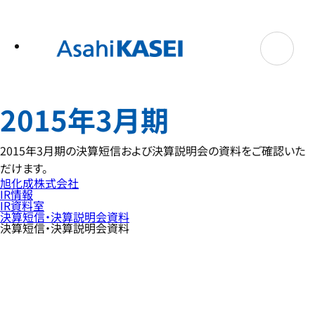
テ
ン
ツ
へ
ス
キ
ッ
プ
2015年3月期
2015年3月期の決算短信および決算説明会の資料をご確認いた
だけます。
旭化成株式会社
IR情報
IR資料室
決算短信・決算説明会資料
決算短信・決算説明会資料