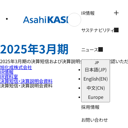
テ
ン
ツ
IR情報
へ
ス
キ
サステナビリティ
ッ
プ
2025年3月期
ニュース
2025年3月期の決算短信および決算説明会の資料をご確認いただ
JP
旭化成株式会社
日本語
(JP)
IR情報
IR資料室
English
(EN)
決算短信・決算説明会資料
決算短信・決算説明会資料
中文
(CN)
Europe
採用情報
お問い合わせ