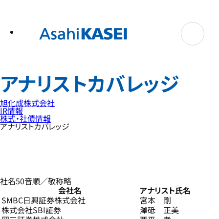
テ
ン
ツ
へ
ス
キ
ッ
プ
アナリストカバレッジ
旭化成株式会社
IR情報
株式・社債情報
アナリストカバレッジ
社名50音順／敬称略
会社名
アナリスト氏名
SMBC日興証券株式会社
宮本 剛
株式会社SBI証券
澤砥 正美