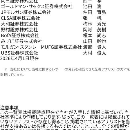
岡三証券株式会社
西平 孝
ゴールドマン・サックス証券株式会社
池田 篤
JPモルガン証券株式会社
仲田 育弘
CLSA証券株式会社
張 一帆
大和証券株式会社
梅林 秀光
野村證券株式会社
岡嵜 茂樹
BofA証券株式会社
榎本 尚志
みずほ証券株式会社
山田 幹也
モルガン・スタンレーMUFG証券株式会社
渡部 貴人
UBS証券株式会社
大村 俊太
2026年4月1日現在
当社において、当社に関するレポートの発行を確認できた証券アナリストの方々を
掲載しています。
注意事項
この一覧表は掲載時点現在で当社が入手した情報に基づいて、当
社基準により作成しております。従って、この一覧表には掲載されて
いないアナリストが存在し得ること、掲載されているアナリストを当
社が支持あるいは後援するものではないこと、また、全ての情報が