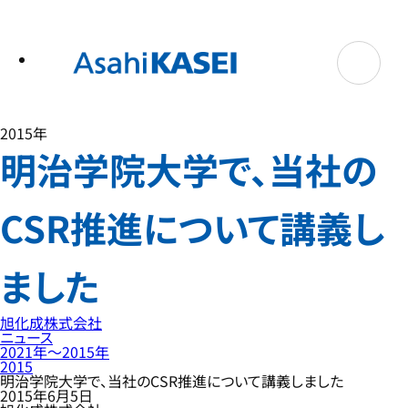
テ
ン
ツ
へ
ス
キ
ッ
プ
2015年
明治学院大学で、当社の
CSR推進について講義し
ました
旭化成株式会社
ニュース
2021年〜2015年
2015
明治学院大学で、当社のCSR推進について講義しました
2015年6月5日