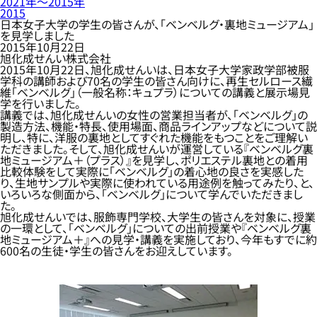
2021年〜2015年
2015
日本女子大学の学生の皆さんが、「ベンベルグ・裏地ミュージアム」
を見学しました
2015年10月22日
旭化成せんい株式会社
2015年10月22日、旭化成せんいは、日本女子大学家政学部被服
学科の講師および70名の学生の皆さん向けに、再生セルロース繊
維「ベンベルグ」（一般名称：キュプラ）についての講義と展示場見
学を行いました。
講義では、旭化成せんいの女性の営業担当者が、「ベンベルグ」の
製造方法、機能・特長、使用場面、商品ラインアップなどについて説
明し、特に、洋服の裏地としてすぐれた機能をもつことをご理解い
ただきました。そして、旭化成せんいが運営している『ベンベルグ裏
地ミュージアム＋（プラス）』を見学し、ポリエステル裏地との着用
比較体験をして実際に「ベンベルグ」の着心地の良さを実感した
り、生地サンプルや実際に使われている用途例を触ってみたり、と、
いろいろな側面から、「ベンベルグ」について学んでいただきまし
た。
旭化成せんいでは、服飾専門学校、大学生の皆さんを対象に、授業
の一環として、「ベンベルグ」についての出前授業や『ベンベルグ裏
地ミュージアム＋』への見学・講義を実施しており、今年もすでに約
600名の生徒・学生の皆さんをお迎えしています。