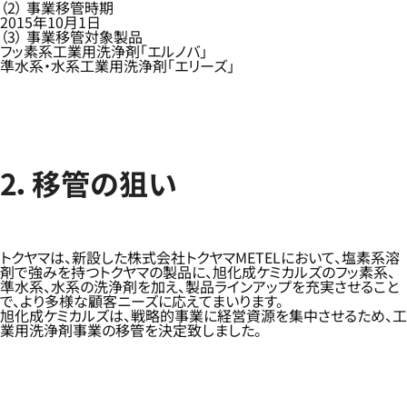
（2） 事業移管時期
2015年10月1日
（3） 事業移管対象製品
フッ素系工業用洗浄剤「エルノバ」
準水系・水系工業用洗浄剤「エリーズ」
2．移管の狙い
トクヤマは、新設した株式会社トクヤマMETELにおいて、塩素系溶
剤で強みを持つトクヤマの製品に、旭化成ケミカルズのフッ素系、
準水系、水系の洗浄剤を加え、製品ラインアップを充実させること
で、より多様な顧客ニーズに応えてまいります。
旭化成ケミカルズは、戦略的事業に経営資源を集中させるため、工
業用洗浄剤事業の移管を決定致しました。