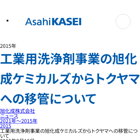
テ
ン
ツ
へ
ス
キ
ッ
プ
2015年
工業用洗浄剤事業の旭化
成ケミカルズからトクヤマ
への移管について
旭化成株式会社
ニュース
2021年〜2015年
2015
工業用洗浄剤事業の旭化成ケミカルズからトクヤマへの移管につ
いて