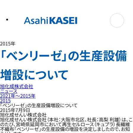
テ
ン
ツ
へ
ス
キ
ッ
プ
2015年
「ベンリーゼ」の生産設備
増設について
旭化成株式会社
ニュース
2021年〜2015年
2015
「ベンリーゼ」の生産設備増設について
2015年7月9日
旭化成せんい株式会社
旭化成せんい株式会社（本社：大阪市北区、社長：高梨 利雄）は、こ
のたび、宮崎県延岡市において再生セルロース（キュプラ）長繊維
不織布「ベンリーゼ」の生産設備の増設を決定しましたので、お知