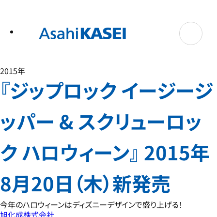
テ
ン
ツ
へ
ス
キ
ッ
プ
2015年
『ジップロック イージージ
ッパー & スクリューロッ
ク ハロウィーン』 2015年
8月20日（木）新発売
今年のハロウィーンはディズニーデザインで盛り上げる！
旭化成株式会社