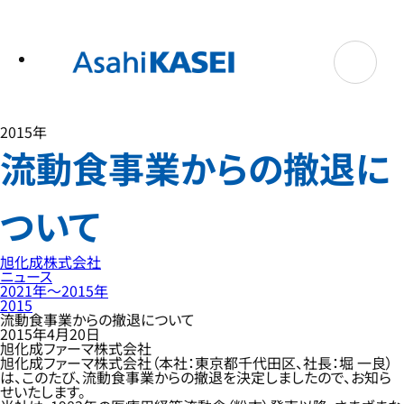
テ
ン
ツ
へ
ス
キ
ッ
プ
2015年
流動食事業からの撤退に
ついて
旭化成株式会社
ニュース
2021年〜2015年
2015
流動食事業からの撤退について
2015年4月20日
旭化成ファーマ株式会社
旭化成ファーマ株式会社（本社：東京都千代田区、社長：堀 一良）
は、このたび、流動食事業からの撤退を決定しましたので、お知ら
せいたします。