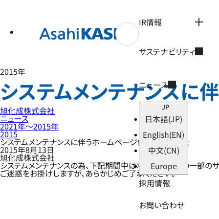
テ
ン
ツ
IR情報
へ
ス
キ
サステナビリティ
ッ
プ
2015年
システムメンテナンスに
ニュース
JP
旭化成株式会社
ニュース
日本語
(JP)
2021年〜2015年
2015
English
(EN)
システムメンテナンスに伴うホームページ停止のお知らせ
2015年8月13日
中文
(CN)
旭化成株式会社
システムメンテナンスの為、下記期間中はホームページの一部のサ
Europe
ご迷惑をお掛けしますが、あらかじめご了承ください。
採用情報
お問い合わせ