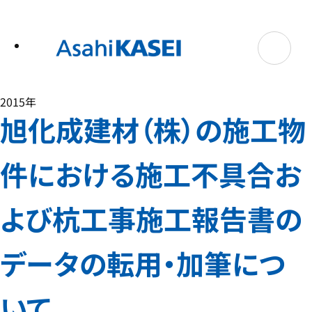
テ
ン
ツ
へ
ス
キ
ッ
プ
2015年
旭化成建材（株）の施工物
件における施工不具合お
よび杭工事施工報告書の
データの転用・加筆につ
いて