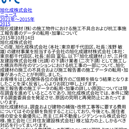
旭化成株式会社
ニュース
2021年〜2015年
2015
旭化成建材（株）の施工物件における施工不具合および杭工事施
工報告書のデータの転用・加筆について
2015年10月14日
旭化成株式会社
この度、旭化成株式会社（本社：東京都千代田区、社長：浅野 敏
雄）の建材事業を担当する子会社の旭化成建材株式会社（本社：
東京都千代田区、社長：前田 富弘、以下「旭化成建材」）が、三井住
友建設株式会社様（元請）の下請け業者（二次下請）として施工し
た横浜市所在のマンションにおける杭工事の一部について、旭化
成建材の施工の不具合および施工報告書の施工データの転用・加
筆があったことが判明しました。
お客様をはじめ関係各位の皆様方のご信頼を損なう結果となりま
したことを深く反省し、心よりお詫び申し上げます。
施工報告書の施工データの転用・加筆の詳しい原因については現
在調査を進めているところであり、旭化成株式会社では、本件に関
する調査委員会を発足させ、原因の究明と再発防止にあたってま
いります。
旭化成建材は、調査および建物の補強・改修工事等に要する費用
についてはその全額を負担することにしており、今後とも、居住者
様の安全を最優先に、売主（三井不動産レジデンシャル株式会社）
様、施工会社（三井住友建設株式会社）様と協力の上、しかるべき
対応を行ってまいります。