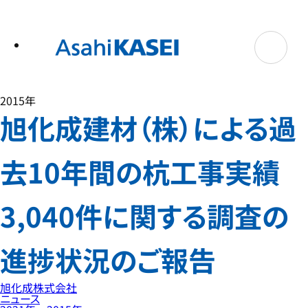
テ
ン
ツ
へ
ス
キ
ッ
プ
2015年
旭化成建材（株）による過
去10年間の杭工事実績
3,040件に関する調査の
進捗状況のご報告
旭化成株式会社
ニュース