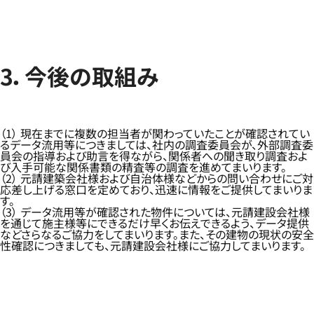
3．今後の取組み
（1） 現在までに複数の担当者が関わっていたことが確認されてい
るデータ流用等につきましては、社内の調査委員会が、外部調査委
員会の指導および助言を得ながら、関係者への聞き取り調査およ
び入手可能な関係書類の精査等の調査を進めてまいります。
（2） 元請建築会社様および自治体様などからの問い合わせにご対
応差し上げる窓口を定めており、迅速に情報をご提供してまいりま
す。
（3） データ流用等が確認された物件については、元請建設会社様
を通じて施主様等にできるだけ早くお伝えできるよう、データ提供
などさらなるご協力をしてまいります。また、その建物の現状の安全
性確認につきましても、元請建設会社様にご協力してまいります。