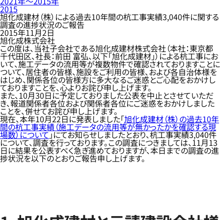
2021年〜2015年
2015
旭化成建材（株）による過去10年間の杭工事実績3,040件に関する
調査の進捗状況のご報告
2015年11月2日
旭化成株式会社
この度は、当社子会社である旭化成建材株式会社（本社：東京都
千代田区、社長：前田 富弘、以下「旭化成建材」）による杭工事にお
いて、施工データの流用等が複数物件で確認されておりますことに
ついて、居住者の皆様、施設をご利用の皆様、および各自治体様を
はじめ、関係各位の皆様方に多大なるご迷惑とご心配をおかけし
ておりますことを、心よりお詫び申し上げます。
また、10月30日に予定しておりました公表を中止とさせていただ
き、報道関係者各位および関係者各位にご迷惑をおかけしました
ことを、併せてお詫び申し上げます。
現在、本年10月22日に発表しました「
旭化成建材（株）の過去10年
間の杭工事実績（施工データの流用等が無かったかを確認する現
場数）について
」にてお知らせしましたとおり、杭工事実績3,040件
について、調査を行っております。この調査につきましては、11月13
日に結果を公表すべく急ぎ進めておりますが、本日までの調査の進
捗状況を以下のとおりご報告申し上げます。