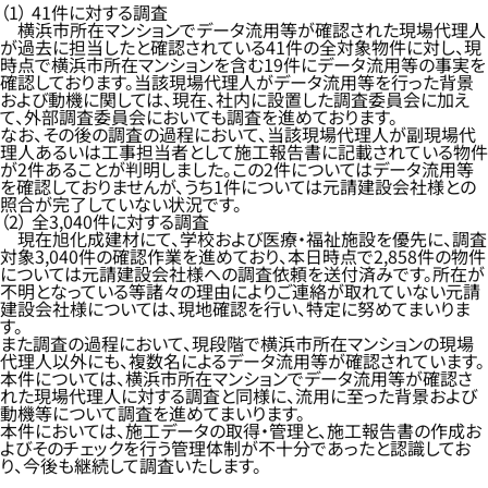
（1） 41件に対する調査
横浜市所在マンションでデータ流用等が確認された現場代理人
が過去に担当したと確認されている41件の全対象物件に対し、現
時点で横浜市所在マンションを含む19件にデータ流用等の事実を
確認しております。当該現場代理人がデータ流用等を行った背景
および動機に関しては、現在、社内に設置した調査委員会に加え
て、外部調査委員会においても調査を進めております。
なお、その後の調査の過程において、当該現場代理人が副現場代
理人あるいは工事担当者として施工報告書に記載されている物件
が2件あることが判明しました。この2件についてはデータ流用等
を確認しておりませんが、うち1件については元請建設会社様との
照合が完了していない状況です。
（2） 全3,040件に対する調査
現在旭化成建材にて、学校および医療・福祉施設を優先に、調査
対象3,040件の確認作業を進めており、本日時点で2,858件の物件
については元請建設会社様への調査依頼を送付済みです。所在が
不明となっている等諸々の理由によりご連絡が取れていない元請
建設会社様については、現地確認を行い、特定に努めてまいりま
す。
また調査の過程において、現段階で横浜市所在マンションの現場
代理人以外にも、複数名によるデータ流用等が確認されています。
本件については、横浜市所在マンションでデータ流用等が確認さ
れた現場代理人に対する調査と同様に、流用に至った背景および
動機等について調査を進めてまいります。
本件においては、施工データの取得・管理と、施工報告書の作成お
よびそのチェックを行う管理体制が不十分であったと認識してお
り、今後も継続して調査いたします。