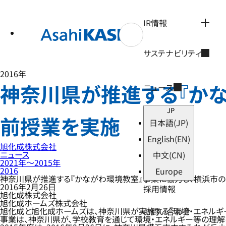
テ
ン
ツ
IR情報
へ
ス
キ
サステナビリティ
ッ
プ
2016年
神奈川県が推進する『かな
ニュース
JP
前授業を実施
日本語
(JP)
English
(EN)
旭化成株式会社
ニュース
中文
(CN)
2021年〜2015年
2016
Europe
神奈川県が推進する『かながわ環境教室』事業に協力し、横浜市
2016年2月26日
採用情報
旭化成株式会社
旭化成ホームズ株式会社
旭化成と旭化成ホームズは、神奈川県が実施する『環境・エネルギー
お問い合わせ
事業は、神奈川県が、学校教育を通じて環境・エネルギー等の理解を