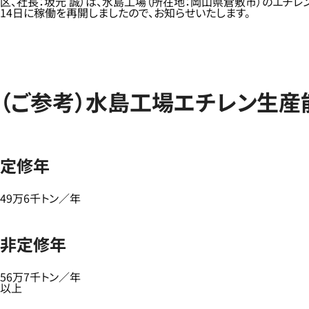
区、社長：坂元 誠）は、水島工場（所在地：岡山県倉敷市）のエチレ
14日に稼働を再開しましたので、お知らせいたします。
（ご参考）水島工場エチレン生産
定修年
49万6千トン／年
非定修年
56万7千トン／年
以上