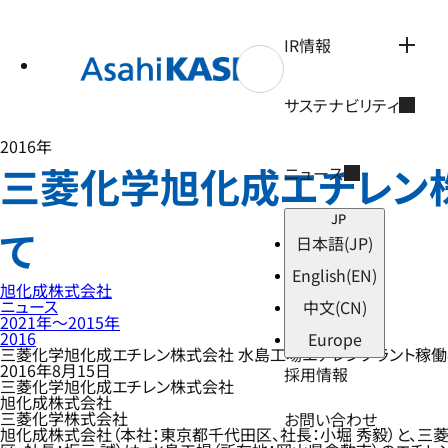
テ
ン
ツ
IR情報
へ
ス
キ
サステナビリティ
ッ
プ
2016年
三菱化学旭化成エチレン
ニュース
JP
て
日本語
(JP)
English
(EN)
旭化成株式会社
ニュース
中文
(CN)
2021年〜2015年
2016
Europe
三菱化学旭化成エチレン株式会社 水島工場エチレンプラント稼
2016年8月15日
採用情報
三菱化学旭化成エチレン株式会社
旭化成株式会社
三菱化学株式会社
お問い合わせ
旭化成株式会社（本社：東京都千代田区、社長：小堀 秀毅）と、