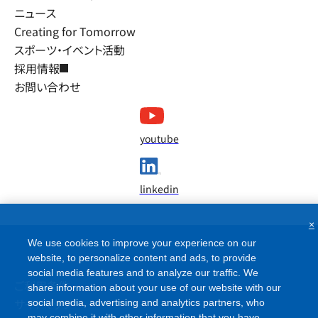
ニュース
Creating for Tomorrow
スポーツ・イベント活動
採用情報
お問い合わせ
youtube
linkedin
×
We use cookies to improve your experience on our
website, to personalize content and ads, to provide
social media features and to analyze our traffic. We
ご利用条件
share information about your use of our website with our
サイトマップ
social media, advertising and analytics partners, who
may combine it with other information that you have