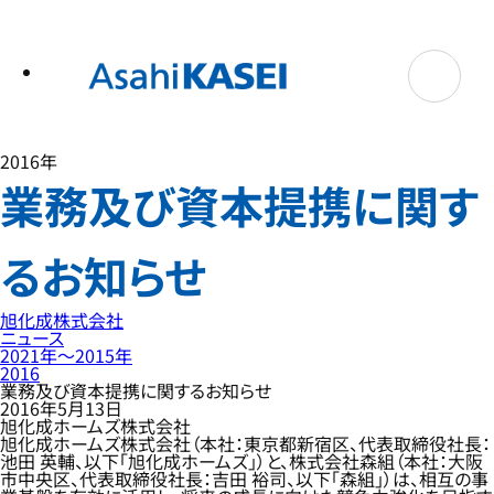
テ
ン
ツ
へ
ス
キ
ッ
プ
2016年
業務及び資本提携に関す
るお知らせ
旭化成株式会社
ニュース
2021年〜2015年
2016
業務及び資本提携に関するお知らせ
2016年5月13日
旭化成ホームズ株式会社
旭化成ホームズ株式会社（本社：東京都新宿区、代表取締役社長：
池田 英輔、以下「旭化成ホームズ」）と、株式会社森組（本社：大阪
市中央区、代表取締役社長：吉田 裕司、以下「森組」）は、相互の事