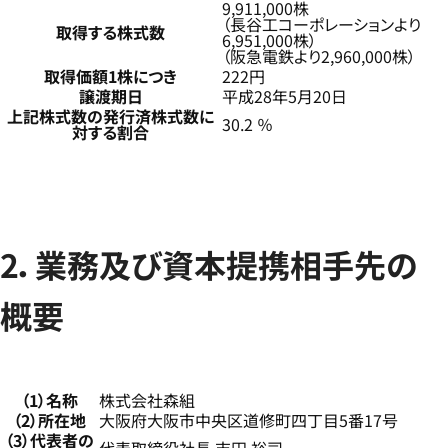
9,911,000株
（長谷工コーポレーションより
取得する株式数
6,951,000株）
（阪急電鉄より2,960,000株）
取得価額1株につき
222円
譲渡期日
平成28年5月20日
上記株式数の発行済株式数に
30.2 ％
対する割合
2．業務及び資本提携相手先の
概要
（1）名称
株式会社森組
（2）所在地
大阪府大阪市中央区道修町四丁目5番17号
（3）代表者の