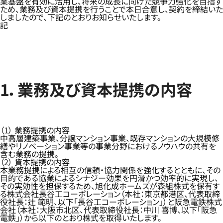
業基盤を有効に活用し、将来の成長に向けた競争力強化を目指す
ため、業務及び資本提携を行うことで本日合意し、契約を締結いた
しましたので、下記のとおりお知らせいたします。
記
1．業務及び資本提携の内容
（1） 業務提携の内容
中高層建築事業、分譲マンション事業、既存マンションの大規模修
繕やリノベーション事業等の事業分野におけるノウハウの共有を
含む業務の提携。
（2） 資本提携の内容
本業務提携による相互の信頼・協力関係を強化するとともに、その
目的である協業によるシナジー効果を円滑かつ効率的に実現し、
その実効性を担保するため、旭化成ホームズが森組株式を保有す
る株式会社長谷工コーポレーション（本社：東京都港区、代表取締
役社長：辻 範明、以下「長谷工コーポレーション」）と阪急電鉄株式
会社（本社：大阪市北区、代表取締役社長：中川 喜博、以下「阪急
電鉄」）から以下のとおり株式を取得いたします。