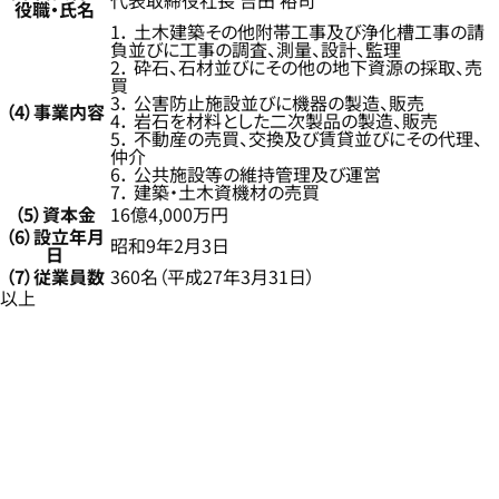
代表取締役社長 吉田 裕司
役職・氏名
1． 土木建築その他附帯工事及び浄化槽工事の請
負並びに工事の調査、測量、設計、監理
2． 砕石、石材並びにその他の地下資源の採取、売
買
3． 公害防止施設並びに機器の製造、販売
（4）事業内容
4． 岩石を材料とした二次製品の製造、販売
5． 不動産の売買、交換及び賃貸並びにその代理、
仲介
6． 公共施設等の維持管理及び運営
7． 建築・土木資機材の売買
（5）資本金
16億4,000万円
（6）設立年月
昭和9年2月3日
日
（7）従業員数
360名（平成27年3月31日）
以上