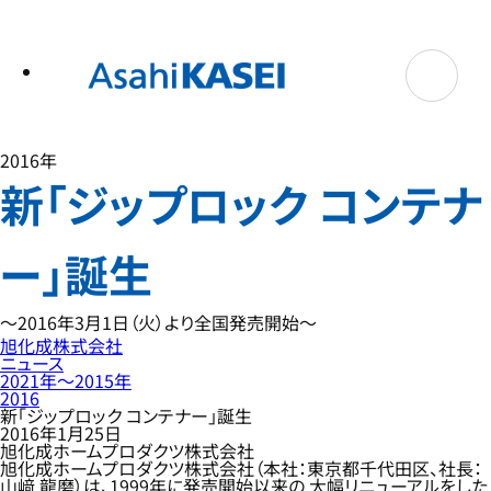
テ
ン
ツ
へ
ス
キ
ッ
プ
2016年
新「ジップロック コンテナ
ー」誕生
～2016年3月1日（火）より全国発売開始～
旭化成株式会社
ニュース
2021年〜2015年
2016
新「ジップロック コンテナー」誕生
2016年1月25日
旭化成ホームプロダクツ株式会社
旭化成ホームプロダクツ株式会社（本社：東京都千代田区、社長：
山﨑 龍磨）は、1999年に発売開始以来の 大幅リニューアルをした