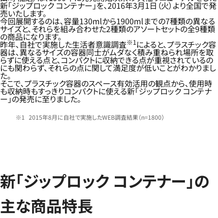
新「ジップロック コンテナー」を、2016年3月1日（火）より全国で発
売いたします。
今回展開するのは、容量130mlから1900mlまでの7種類の異なる
サイズと、それらを組み合わせた2種類のアソートセットの全9種類
の商品になります。
※1
昨年、自社で実施した生活者意識調査
によると、プラスチック容
器は、異なるサイズの容器同士がムダなく積み重ねられ場所を取
らずに使える点と、コンパクトに収納できる点が重視されているの
にも関わらず、それらの点に関して満足度が低いことがわかりまし
た。
そこで、プラスチック容器のスペース有効活用の観点から、使用時
も収納時もすっきりコンパクトに使える新「ジップロック コンテナ
ー」の発売に至りました。
2015年8月に自社で実施したWEB調査結果（n=1800）
新「ジップロック コンテナー」の
主な商品特長