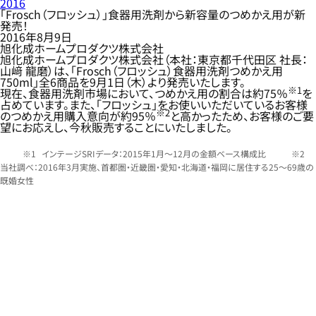
2016
「Frosch（フロッシュ）」食器用洗剤から新容量のつめかえ用が新
発売！
2016年8月9日
旭化成ホームプロダクツ株式会社
旭化成ホームプロダクツ株式会社（本社：東京都千代田区 社長：
山﨑 龍磨）は、「Frosch（フロッシュ）食器用洗剤つめかえ用
750ml」全6商品を9月1日（木）より発売いたします。
※1
現在、食器用洗剤市場において、つめかえ用の割合は約75％
を
占めています。また、「フロッシュ」をお使いいただいているお客様
※2
のつめかえ用購入意向が約95％
と高かったため、お客様のご要
望にお応えし、今秋販売することにいたしました。
インテージSRIデータ：2015年1月～12月の金額ベース構成比
当社調べ：2016年3月実施、首都圏・近畿圏・愛知・北海道・福岡に居住する25～69歳の
既婚女性