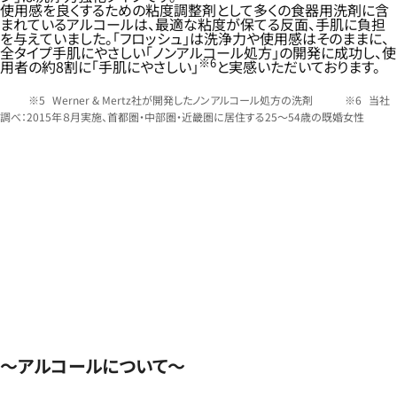
使用感を良くするための粘度調整剤として多くの食器用洗剤に含
まれているアルコールは、最適な粘度が保てる反面、手肌に負担
を与えていました。「フロッシュ」は洗浄力や使用感はそのままに、
全タイプ手肌にやさしい「ノンアルコール処方」の開発に成功し、使
※6
用者の約8割に「手肌にやさしい」
と実感いただいております。
Werner & Mertz社が開発したノンアルコール処方の洗剤
当社
調べ：2015年８月実施、首都圏・中部圏・近畿圏に居住する25～54歳の既婚女性
～アルコールについて～