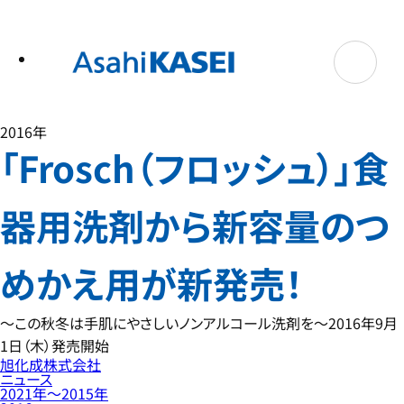
テ
ン
ツ
へ
ス
キ
ッ
プ
2016年
「Frosch（フロッシュ）」食
器用洗剤から新容量のつ
めかえ用が新発売！
～この秋冬は手肌にやさしいノンアルコール洗剤を～2016年9月
1日（木）発売開始
旭化成株式会社
ニュース
2021年〜2015年