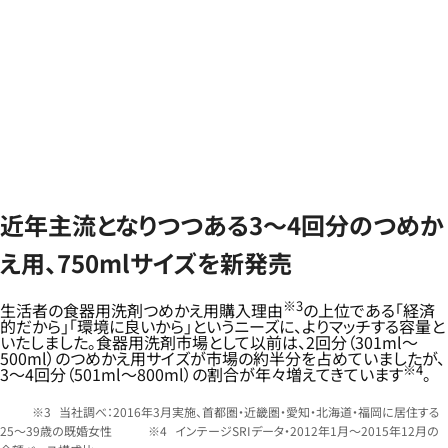
近年主流となりつつある3～4回分のつめか
え用、750mlサイズを新発売
※3
生活者の食器用洗剤つめかえ用購入理由
の上位である「経済
的だから」「環境に良いから」というニーズに、よりマッチする容量と
いたしました。食器用洗剤市場として以前は、2回分（301ml～
500ml）のつめかえ用サイズが市場の約半分を占めていましたが、
※4
3～4回分（501ml～800ml）の割合が年々増えてきています
。
当社調べ：2016年3月実施、首都圏・近畿圏・愛知・北海道・福岡に居住する
25～39歳の既婚女性
インテージSRIデータ・2012年1月～2015年12月の