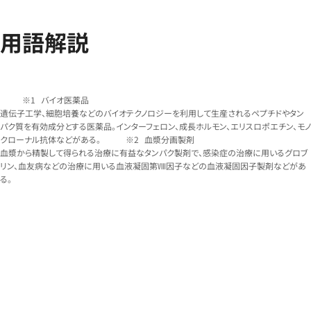
用語解説
バイオ医薬品
遺伝子工学、細胞培養などのバイオテクノロジーを利用して生産されるペプチドやタン
パク質を有効成分とする医薬品。インターフェロン、成長ホルモン、エリスロポエチン、モノ
クローナル抗体などがある。
血漿分画製剤
血漿から精製して得られる治療に有益なタンパク製剤で、感染症の治療に用いるグロブ
リン、血友病などの治療に用いる血液凝固第Ⅷ因子などの血液凝固因子製剤などがあ
る。