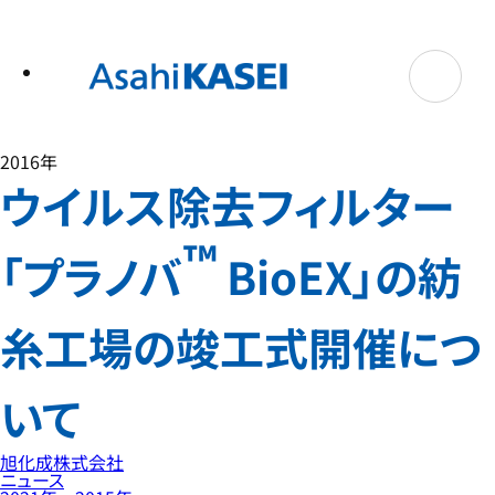
テ
ン
ツ
へ
ス
キ
ッ
プ
2016年
ウイルス除去フィルター
™
「プラノバ
BioEX」の紡
糸工場の竣工式開催につ
いて
旭化成株式会社
ニュース