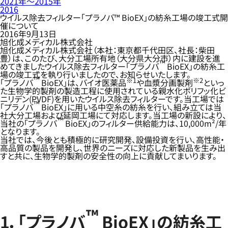
2021年〜2015年
2016
ウイルス除去フィルター「プラノバ™ BioEX」の紡糸工場の竣工式開
催について
2016年9月13日
旭化成メディカル株式会社
旭化成メディカル株式会社（本社：東京都千代田区、社長：柴田
豊）は、このたび、大分工場所有地（大分県大分市）内に建設を進
™
めてきましたウイルス除去フィルター「プラノバ
BioEX」の紡糸工
場の竣工式を執り行いましたので、お知らせいたします。
™
※1
※2
「プラノバ
BioEX」は、バイオ医薬品
や血漿分画製剤
といっ
た生物学的製剤の製造工程に使用されている親水化ポリフッ化ビ
ニリデン(PVDF)を用いたウイルス除去フィルターです。当工場では
™
「プラノバ
BioEX」に用いる中空糸の紡糸を行い、組み立ては当
社大分工場および延岡工場にて対応します。当工場の新設により、
™
当社の「プラノバ
BioEX」のフィルター供給能力は、10,000m²/年
となります。
当社では、今後とも積極的に研究開発、設備投資を行い、高性能・
高品質の製品を開発し、世界のニーズに対応した新製品を生み出
すと共に、生物学的製剤の安全性の向上に貢献してまいります。
™
1．「プラノバ
BioEX」の紡糸工