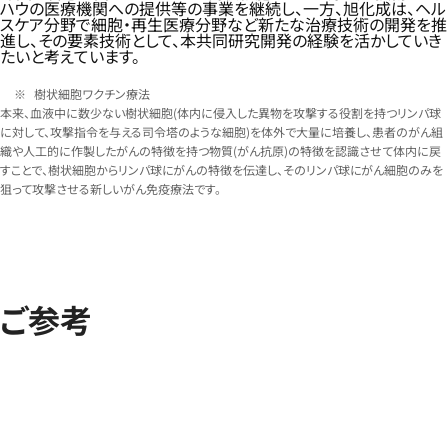
ハウの医療機関への提供等の事業を継続し、一方、旭化成は、ヘル
スケア分野で細胞・再生医療分野など新たな治療技術の開発を推
進し、その要素技術として、本共同研究開発の経験を活かしていき
たいと考えています。
樹状細胞ワクチン療法
本来、血液中に数少ない樹状細胞(体内に侵入した異物を攻撃する役割を持つリンパ球
に対して、攻撃指令を与える司令塔のような細胞)を体外で大量に培養し、患者のがん組
織や人工的に作製したがんの特徴を持つ物質(がん抗原)の特徴を認識させて体内に戻
すことで、樹状細胞からリンパ球にがんの特徴を伝達し、そのリンパ球にがん細胞のみを
狙って攻撃させる新しいがん免疫療法です。
ご参考