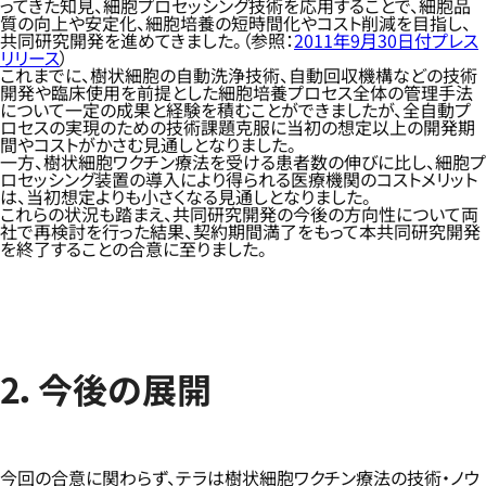
ってきた知見、細胞プロセッシング技術を応用することで、細胞品
質の向上や安定化、細胞培養の短時間化やコスト削減を目指し、
共同研究開発を進めてきました。（参照：
2011年9月30日付プレス
リリース
）
これまでに、樹状細胞の自動洗浄技術、自動回収機構などの技術
開発や臨床使用を前提とした細胞培養プロセス全体の管理手法
について一定の成果と経験を積むことができましたが、全自動プ
ロセスの実現のための技術課題克服に当初の想定以上の開発期
間やコストがかさむ見通しとなりました。
一方、樹状細胞ワクチン療法を受ける患者数の伸びに比し、細胞プ
ロセッシング装置の導入により得られる医療機関のコストメリット
は、当初想定よりも小さくなる見通しとなりました。
これらの状況も踏まえ、共同研究開発の今後の方向性について両
社で再検討を行った結果、契約期間満了をもって本共同研究開発
を終了することの合意に至りました。
2．今後の展開
今回の合意に関わらず、テラは樹状細胞ワクチン療法の技術・ノウ