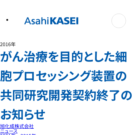
テ
ン
ツ
へ
ス
キ
ッ
プ
2016年
がん治療を目的とした細
胞プロセッシング装置の
共同研究開発契約終了の
お知らせ
旭化成株式会社
ニュース