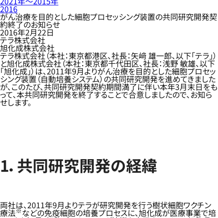
2021年〜2015年
2016
がん治療を目的とした細胞プロセッシング装置の共同研究開発契
約終了のお知らせ
2016年2月22日
テラ株式会社
旭化成株式会社
テラ株式会社（本社：東京都港区、社長：矢﨑 雄一郎、以下「テラ」）
と旭化成株式会社（本社：東京都千代田区、社長：浅野 敏雄、以下
「旭化成」）は、2011年9月よりがん治療を目的とした細胞プロセッ
シング装置（自動培養システム）の共同研究開発を進めてきました
が、このたび、共同研究開発契約期間満了に伴い本年3月末日をも
って、本共同研究開発を終了することで合意しましたので、お知ら
せします。
1．共同研究開発の経緯
両社は、2011年9月よりテラが研究開発を行う樹状細胞ワクチン
※
療法
などの免疫細胞の培養プロセスに、旭化成が医療事業で培