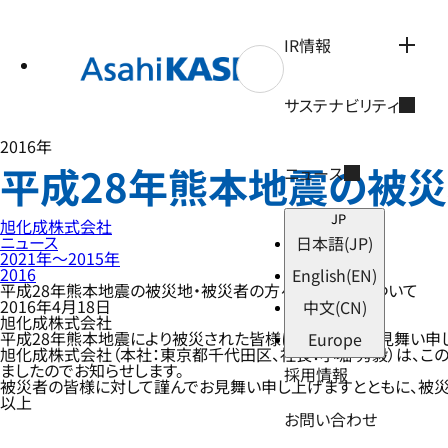
テ
ン
ツ
IR情報
へ
ス
キ
サステナビリティ
ッ
プ
2016年
平成28年熊本地震の被
ニュース
JP
旭化成株式会社
ニュース
日本語
(JP)
2021年〜2015年
2016
English
(EN)
平成28年熊本地震の被災地・被災者の方々への支援について
2016年4月18日
中文
(CN)
旭化成株式会社
平成28年熊本地震により被災された皆様には、心よりお見舞い申
Europe
旭化成株式会社（本社：東京都千代田区、社長：小堀 秀毅）は、こ
ましたのでお知らせします。
採用情報
被災者の皆様に対して謹んでお見舞い申し上げますとともに、被
以上
お問い合わせ