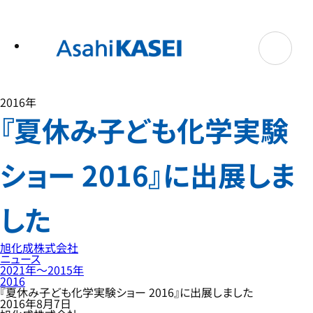
テ
ン
ツ
へ
ス
キ
ッ
プ
2016年
『夏休み子ども化学実験
ショー 2016』に出展しま
した
旭化成株式会社
ニュース
2021年〜2015年
2016
『夏休み子ども化学実験ショー 2016』に出展しました
2016年8月7日