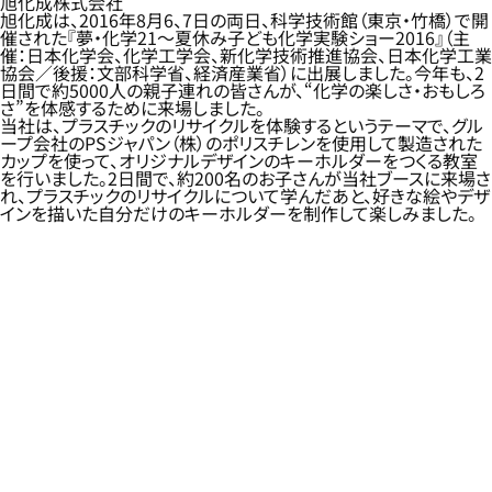
旭化成株式会社
旭化成は、2016年8月6、7日の両日、科学技術館（東京・竹橋）で開
催された『夢・化学21～夏休み子ども化学実験ショー2016』（主
催：日本化学会、化学工学会、新化学技術推進協会、日本化学工業
協会／後援：文部科学省、経済産業省）に出展しました。今年も、2
日間で約5000人の親子連れの皆さんが、“化学の楽しさ・おもしろ
さ”を体感するために来場しました。
当社は、プラスチックのリサイクルを体験するというテーマで、グル
ープ会社のPSジャパン（株）のポリスチレンを使用して製造された
カップを使って、オリジナルデザインのキーホルダーをつくる教室
を行いました。2日間で、約200名のお子さんが当社ブースに来場さ
れ、プラスチックのリサイクルについて学んだあと、好きな絵やデザ
インを描いた自分だけのキーホルダーを制作して楽しみました。