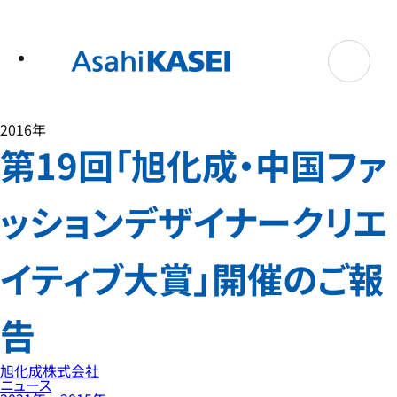
テ
ン
ツ
へ
ス
キ
ッ
プ
2016年
第19回「旭化成・中国ファ
ッションデザイナークリエ
イティブ大賞」開催のご報
告
旭化成株式会社
ニュース