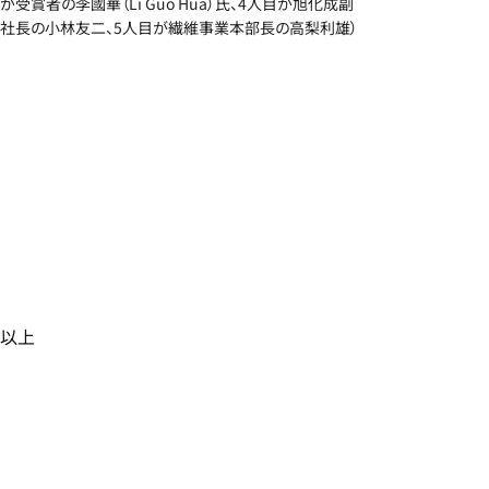
が受賞者の李國華（Li Guo Hua）氏、4人目が旭化成副
社長の小林友二、5人目が繊維事業本部長の高梨利雄）
以上