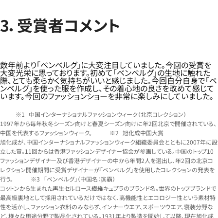
3．受賞者コメント
数年前より「ベンベルグ」に大変注目していました。今回の受賞を
大変光栄に思っております。初めて「ベンベルグ」の生地に触れた
際、とても柔らかく気持ちがいいと感じました。今回自分自身で「ベ
ンベルグ」を使った服を作成し、その着心地の良さを改めて感じて
います。今回のファッションショーを非常に楽しみにしていました。
中国インターナショナルファッションウィーク（北京コレクション）
1997年から毎年秋冬シーズン向けと春夏シーズン向けに年2回北京で開催されている、
中国を代表するファッションウィーク。
旭化成中国大賞
旭化成が、中国インターナショナルファッションウィーク組織委員会とともに2007年に設
立した賞。11回からは香港ファッションデザイナー協会が参画している。中国のトップ10
ファッションデザイナー及び香港デザイナーの中から年間2人を選出し、年2回の北京コ
レクション開催期間に受賞デザイナーが「ベンベルグ」を使用したコレクションの発表を
行う。
「ベンベルグ」（中国名：滨霸）
コットンから生まれた再生セルロース繊維キュプラのブランド名。世界のトップブランドで
最高級裏地として採用されているだけではなく、高機能性とエコロジー性という素材特
性を活かし、ファッション衣料のみならず、インナーウエア、スポーツウエア、寝装分野な
ど、様々な用途分野で製品化されている。1931年より製造を開始して以降、現在旭化成