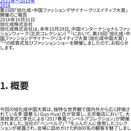
2021年〜2015年
2016
第19回「旭化成・中国ファッションデザイナークリエイティブ大賞」
開催のご報告
2016年10月31日
旭化成株式会社
旭化成株式会社は、本年10月29日、中国インターナショナルファッ
※1
ションウィーク（北京コレクション）
において、第19回「旭化成・中
国ファッションデザイナークリエイティブ大賞（旭化成中国大賞）」
※2
の授賞式及びファッションショーを開催しましたので、お知らせ
します。
1．概要
今回の旭化成中国大賞は、独特な世界観で国内外から広く評価さ
れている李 國華（Li Guo Hua）氏が受賞し、北京飯店において、大
賞授賞式と李氏による「2017春夏ベンベルグコレクション」が開催
※3
されました。当社の「ベンベルグ」
をふんだんに使用したコレク
ションが披露され、会場に詰めかけた約800名の観客を魅了しまし