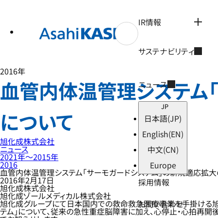
テ
ン
ツ
IR情報
へ
ス
キ
サステナビリティ
ッ
プ
2016年
血管内体温管理システム
ニュース
JP
について
日本語
(JP)
English
(EN)
旭化成株式会社
ニュース
中文
(CN)
2021年〜2015年
2016
Europe
血管内体温管理システム「サーモガードシステム」の新規適応拡
2016年2月17日
採用情報
旭化成株式会社
旭化成ゾールメディカル株式会社
旭化成グループにて日本国内での救命救急医療事業を手掛ける旭化成
お問い合わせ
テム」について、従来の急性重症脳障害に加え、心停止・心拍再開