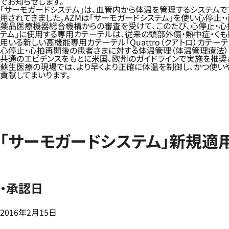
でお知らせします。
「サーモガードシステム」は、血管内から体温を管理するシステム
用されてきました。AZMは「サーモガードシステム」を使い心停止・
薬品医療機器総合機構からの審査を受けて、このたび、心停止・心
テム」に使用する専用カテーテルは、従来の頭部外傷・熱中症・くも膜
用いる新しい高機能専用カテーテル「Quattro（クアトロ）カテー
心停止・心拍再開後の患者さまに対する体温管理（体温管理療法）
共通のエビデンスをもとに米国、欧州のガイドラインで実施を推奨され
蘇生医療の現場では、より早くより正確に体温を制御し、かつ使い
貢献してまいります。
「サーモガードシステム」新規適
・承認日
2016年2月15日