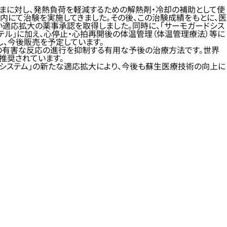
さまに対し、発熱負荷を軽減するための解熱剤・冷却の補助として使
で国内にて治験を実施してきました。その後、この治験成績をもとに、医
適応拡大の薬事承認を取得しました。同時に、「サーモガードシス
テーテル」に加え、心停止・心拍再開後の体温管理（体温管理療法）等に
得し、今後販売を予定しています。
の有害な反応の進行を抑制する有用な予後の治療方法です。世界
も推奨されています。
ドシステム」の新たな適応拡大により、今後も蘇生医療技術の向上に