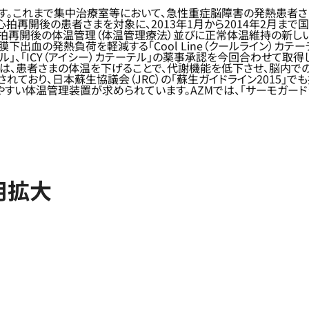
です。これまで集中治療室等において、急性重症脳障害の発熱患者
心拍再開後の患者さまを対象に、2013年1月から2014年2月ま
拍再開後の体温管理（体温管理療法）並びに正常体温維持の新しい
下出血の発熱負荷を軽減する「Cool Line（クールライン）カ
テル」、「ICY（アイシー）カテーテル」の薬事承認を今回合わせて取
は、患者さまの体温を下げることで、代謝機能を低下させ、脳内で
ており、日本蘇生協議会（JRC）の「蘇生ガイドライン2015」で
やすい体温管理装置が求められています。AZMでは、「サーモガー
用拡大