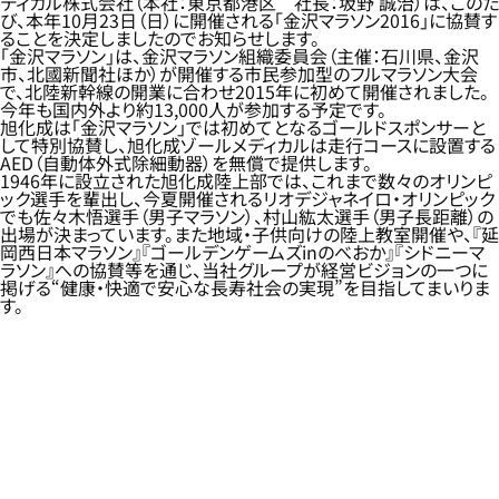
ディカル株式会社（本社：東京都港区 社長：坂野 誠治）は、このた
び、本年10月23日（日）に開催される「金沢マラソン2016」に協賛す
ることを決定しましたのでお知らせします。
「金沢マラソン」は、金沢マラソン組織委員会（主催：石川県、金沢
市、北國新聞社ほか）が開催する市民参加型のフルマラソン大会
で、北陸新幹線の開業に合わせ2015年に初めて開催されました。
今年も国内外より約13,000人が参加する予定です。
旭化成は「金沢マラソン」では初めてとなるゴールドスポンサーと
して特別協賛し、旭化成ゾールメディカルは走行コースに設置する
AED（自動体外式除細動器）を無償で提供します。
1946年に設立された旭化成陸上部では、これまで数々のオリンピ
ック選手を輩出し、今夏開催されるリオデジャネイロ・オリンピック
でも佐々木悟選手（男子マラソン）、村山紘太選手（男子長距離）の
出場が決まっています。また地域・子供向けの陸上教室開催や、『延
岡西日本マラソン』『ゴールデンゲームズinのべおか』『シドニーマ
ラソン』への協賛等を通じ、当社グループが経営ビジョンの一つに
掲げる“健康・快適で安心な長寿社会の実現”を目指してまいりま
す。