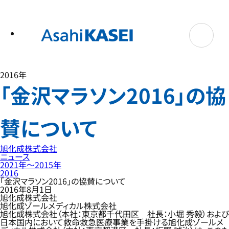
テ
ン
ツ
へ
ス
キ
ッ
プ
2016年
「金沢マラソン2016」の協
賛について
旭化成株式会社
ニュース
2021年〜2015年
2016
「金沢マラソン2016」の協賛について
2016年8月1日
旭化成株式会社
旭化成ゾールメディカル株式会社
旭化成株式会社（本社：東京都千代田区 社長：小堀 秀毅）および
日本国内において救命救急医療事業を手掛ける旭化成ゾールメ