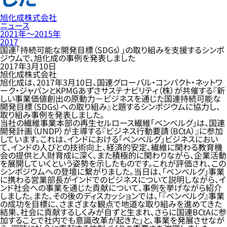
旭化成株式会社
ニュース
2021年〜2015年
2017
国連「持続可能な開発目標（SDGs）」の取り組みを支援するシンポ
ジウムで、旭化成の事例を発表しました
2017年3月10日
旭化成株式会社
旭化成は、2017年3月10日、国連グローバル・コンパクト・ネットワ
ーク・ジャパンとKPMGあずさサステナビリティ（株）が共催する『新
しい事業価値創出の原動力－ビジネスを通じた国連持続可能な
開発目標（SDGs）への取り組み』と題するシンポジウムに協力し、
取り組み事例を発表しました。
当社の繊維事業本部の再生セルロース繊維「ベンベルグ」は、国連
開発計画（UNDP）が主導する『ビジネス行動要請（BCtA）』に参加
しています。これは、インドにおける「ベンベルグ」ビジネスにおい
て、インドの人びとの技術向上、経済的安定、繊維に関わる教育機
会の提供と人財育成に深く、また積極的に関わりながら、企業活動
を展開していくという姿勢を示したものです。これが評価され、この
シンポジウムへの登壇に繋がりました。当日は、「ベンベルグ」事業
に携わる営業部長がインドでのビジネスについて説明しながら、イ
ンド社会への事業を通じた貢献について、事例を挙げながら紹介
しました。また、その後のディスカッションでは、「『ベンベルグ』事業
の成功を目標に、さまざまな観点で地道な取り組みを進めてきた
結果、社会に貢献するしくみが自ずと生まれ、さらに国連BCtAに参
加することで社内でも意識改革が起きた」と、事業を発展させなが