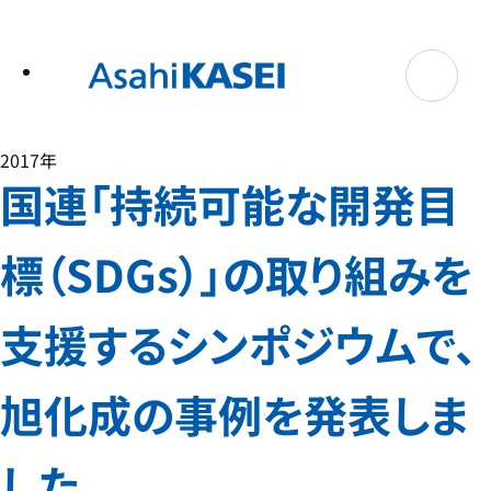
テ
ン
ツ
へ
ス
キ
ッ
プ
2017年
国連「持続可能な開発目
標（SDGs）」の取り組みを
支援するシンポジウムで、
旭化成の事例を発表しま
した