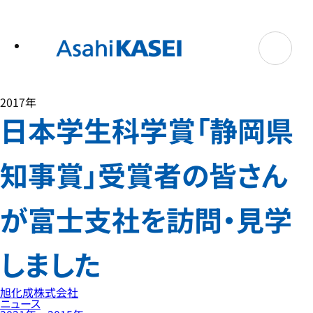
テ
ン
ツ
へ
ス
キ
ッ
プ
2017年
日本学生科学賞「静岡県
知事賞」受賞者の皆さん
が富士支社を訪問・見学
しました
旭化成株式会社
ニュース