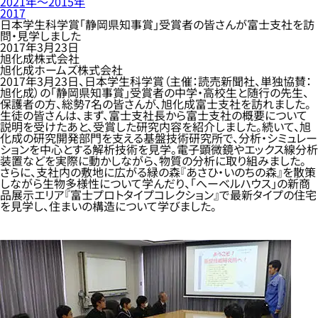
2021年〜2015年
2017
日本学生科学賞「静岡県知事賞」受賞者の皆さんが富士支社を訪
問・見学しました
2017年3月23日
旭化成株式会社
旭化成ホームズ株式会社
2017年3月23日、日本学生科学賞（主催：読売新聞社、単独協賛：
旭化成）の「静岡県知事賞」受賞者の中学・高校生と随行の先生、
保護者の方、総勢7名の皆さんが、旭化成富士支社を訪れました。
生徒の皆さんは、まず、富士支社長から富士支社の概要について
説明を受けたあと、受賞した研究内容を紹介しました。続いて、旭
化成の研究開発部門を支える基盤技術研究所で、分析・シミュレー
ションを中心とする解析技術を見学。電子顕微鏡やエックス線分析
装置などを実際に動かしながら、物質の分析に取り組みました。
さらに、支社内の敷地に広がる緑の森『あさひ・いのちの森』を散策
しながら生物多様性について学んだり、「へーベルハウス」の新商
品展示エリア『富士プロトタイプコレクション』で最新タイプの住宅
を見学し、住まいの構造について学びました。