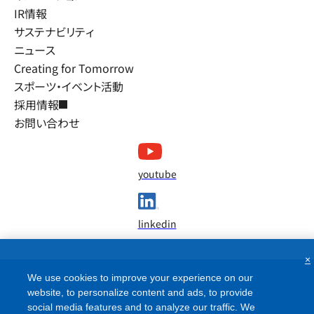
IR情報
サステナビリティ
ニュース
Creating for Tomorrow
スポーツ・イベント活動
採用情報
お問い合わせ
youtube
linkedin
×
We use cookies to improve your experience on our
website, to personalize content and ads, to provide
social media features and to analyze our traffic. We