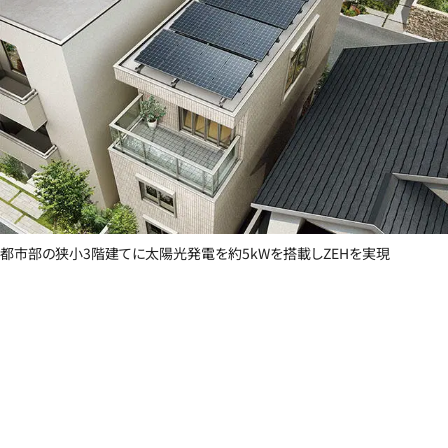
都市部の狭小3階建てに太陽光発電を約5kWを搭載しZEHを実現