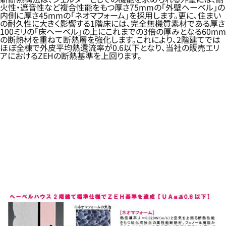
火性・遮音性など複合性能をもつ厚さ75mmの「外壁ヘーベル」の
内側に厚さ45mmの「ネオマフォーム」を採用します。更に、住まい
の耐久性に大きく影響する1階床には、完全無機質素材である厚さ
100ミリの「床ヘーベル」の上にこれまでの3倍の厚みとなる60mm
の断熱材を重ねて断熱層を強化します。これにより、2階建てでは
ほぼ全棟で外皮平均熱還流率が0.6以下となり、当社の販売エリ
アにおけるZEHの断熱基準を上回ります。