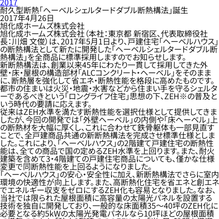
2017
耐久型断熱「ヘーベルシェルタードダブル断熱構法」誕生
2017年4月26日
旭化成ホームズ株式会社
旭化成ホームズ株式会社（本社：東京都 新宿区、代表取締役社
長：川畑 文俊）は、2017年5月1日より、戸建住宅「ヘーベルハウス」
の断熱構法として新たに開発した「ヘーベルシェルタードダブル断
熱構法」を全商品に標準採用しますのでお知らせします。
新断熱構法は、創業以来45年にわたり一貫して採用してきた外
壁・床・屋根の構造部材「ALCコンクリート・ヘーベル」をそのまま
に、断熱層を強化して省エネ・断熱性能を格段に高めたものです。
都市の住まいは火災・地震・水害などから住まい手を守るシェルタ
ーであるべきという「ロングライフ住宅」思想の下、ZEH※の普及と
いう時代の要請に応えます。
従来はZEH水準を満たす断熱性能を選択仕様として提供してきま
したが、今回の開発では「外壁ヘーベル」の内側や「床ヘーベル」上
の断熱材を大幅に厚くし、これに合わせて鉄骨躯体も一部見直す
ことで、全戸建商品共通の新断熱構法を完成させ標準仕様としま
した。これにより、「ヘーベルハウス」の2階建て戸建住宅の断熱性
能は、全ての商品で国の定めるZEH水準を上回ります。また、耐火
建築を含めて3・4階建ての戸建住宅商品についても、僅かな仕様
変更で同断熱性能を上回るようになりました。
「ヘーベルハウス」の安心・安全性に加え、新断熱構法でさらに室内
環境の快適性が向上します。また、高断熱化住宅を省エネと創エネ
でエネルギー収支をゼロにするZEH化も容易となりました。なお、
当社では限られた屋根面積に高容量の太陽光パネルを設置する
技術を独自に開発しており、一般的な床面積35～40坪のZEH化に
必要となる約5kWの太陽光発電パネルなら10坪ほどの屋根面積