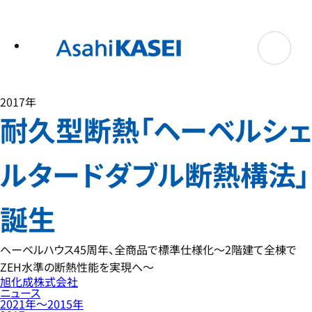
テ
ン
ツ
へ
ス
キ
ッ
プ
2017年
耐久型断熱「ヘーベルシェ
ルタードダブル断熱構法」
誕生
ヘーベルハウス45周年、全商品で標準仕様化～2階建て全棟で
ZEH水準の断熱性能を実現へ～
旭化成株式会社
ニュース
2021年〜2015年