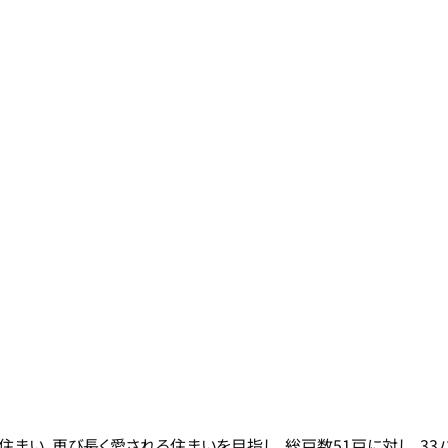
い、再び長く愛される住まいを目指し、総戸数51戸に対し、33パタ