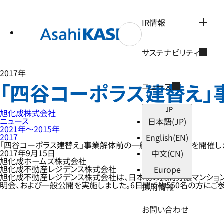
テ
ン
ツ
IR情報
へ
ス
キ
サステナビリティ
ッ
プ
2017年
「四谷コーポラス建替え
ニュース
JP
旭化成株式会社
ニュース
日本語
(JP)
2021年〜2015年
2017
English
(EN)
「四谷コーポラス建替え」事業解体前の一般公開イベントを開催し
2017年9月15日
中文
(CN)
旭化成ホームズ株式会社
旭化成不動産レジデンス株式会社
Europe
旭化成不動産レジデンス株式会社は、日本初の民間分譲マンションと
明会、および一般公開を実施しました。6日間で約550名の方にご
採用情報
お問い合わせ