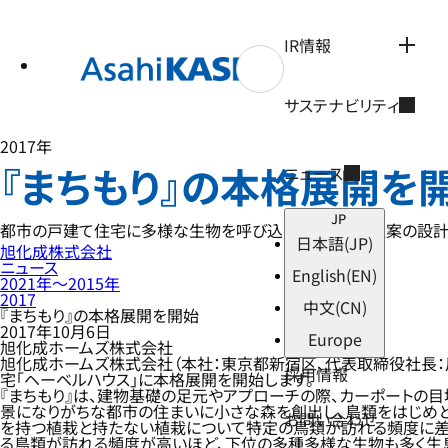
テ
ン
ツ
IR情報
へ
ス
キ
サステナビリティ
ッ
プ
2017年
『まちもり』の本格展開を
ニュース
JP
都市の戸建て住宅に多様な生物を呼び込む外構・植栽提案の設
日本語
(JP)
旭化成株式会社
ニュース
English
(EN)
2021年〜2015年
2017
中文
(CN)
『まちもり』の本格展開を開始
2017年10月6日
Europe
旭化成ホームズ株式会社
旭化成ホームズ株式会社（本社：東京都新宿区、代表取締役社長：
採用情報
宅「ヘーベルハウス」に本格展開を開始します。
『まちもり』は、建物基礎の足元やアプローチの際、カーポートの目
景になりがちな都市の住まいに小さな森を創出し、鳥類をはじめ
お問い合わせ
を持つ植栽と持たない植栽について特定の鳥類が訪れる頻度に差
る鳥類が訪れる頻度が高いほど、下位の多種多様な生物も多く生息