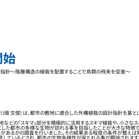
開始
計指針～階層構造の植栽を配置することで鳥類の飛来を促進～
川畑 文俊）は、都市の敷地に適合した外構植栽の設計指針を基とし
地などの「スキマ」部分を積極的に活用するスキマ植栽や、小さなス
とした都市の多様な生物が訪れる事を目指したことが大きな特徴で
があるかの調査を行いました。その結果ある程度の条件が整えば鳥
しているとされ、都市の生物多様性が保たれる事が期待されます。