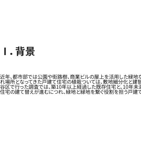
Ⅰ．背景
近年、都市部では公園や街路樹、商業ビルの屋上を活用した緑地な
れ場所となってきた戸建て住宅の植栽ついては、敷地細分化と建替
谷区で行った調査では、築10年以上経過した既存住宅と、10年
住宅の建て替えが進むにつれ、緑地と緑地を繋ぐ役割を担う戸建