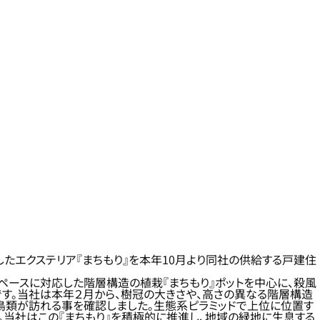
たエクステリア『まちもり』を本年10月より同社の供給する戸建住
ペースに対応した階層構造の植栽『まちもり』ポットを中心に、殺風
す。当社は本年２月から、樹冠の大きさや、高さの異なる階層構造
類が訪れる事を確認しました。生態系ピラミッドで上位に位置す
当社はこの『まちもり』を積極的に推進し、地域の緑地に生息する