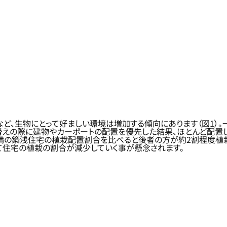
ど、生物にとって好ましい環境は増加する傾向にあります（図1）。
えの際に建物やカーポートの配置を優先した結果、ほとんど配置し
未満の築浅住宅の植栽配置割合を比べると後者の方が約2割程度植栽
て住宅の植栽の割合が減少していく事が懸念されます。