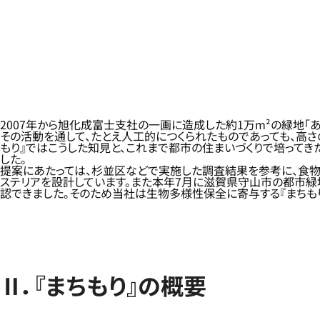
2007年から旭化成富士支社の一画に造成した約1万m²の緑地
その活動を通して、たとえ人工的につくられたものであっても、高
もり』ではこうした知見と、これまで都市の住まいづくりで培って
した。
提案にあたっては、杉並区などで実施した調査結果を参考に、食物
ステリアを設計しています。また本年7月に滋賀県守山市の都市
認できました。そのため当社は生物多様性保全に寄与する『まちも
Ⅱ．『まちもり』の概要