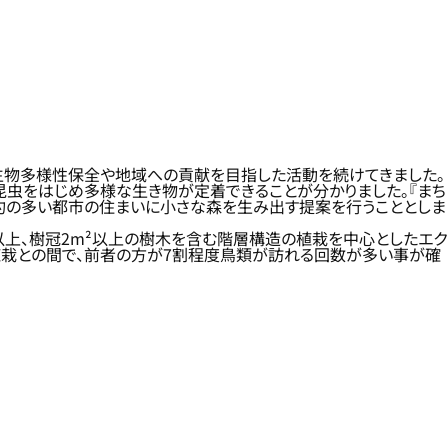
、生物多様性保全や地域への貢献を目指した活動を続けてきました。
昆虫をはじめ多様な生き物が定着できることが分かりました。『まち
制約の多い都市の住まいに小さな森を生み出す提案を行うこととしま
上、樹冠2m²以上の樹木を含む階層構造の植栽を中心としたエク
植栽との間で、前者の方が7割程度鳥類が訪れる回数が多い事が確