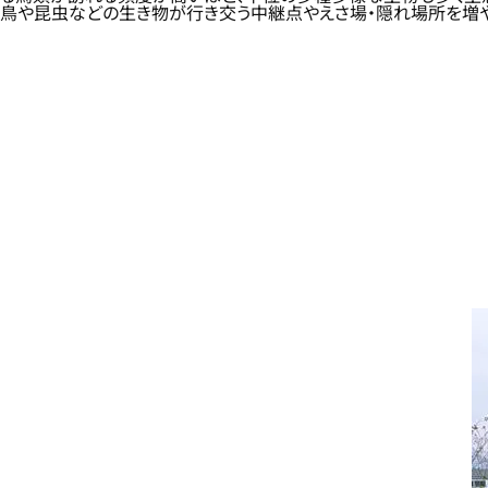
鳥や昆虫などの生き物が行き交う中継点やえさ場・隠れ場所を増や