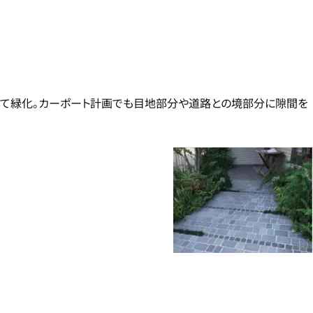
して緑化。カーポート計画でも目地部分や道路との境部分に隙間を