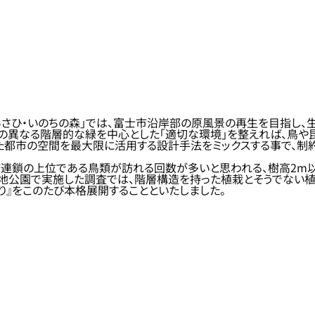
「あさひ・いのちの森」では、富士市沿岸部の原風景の再生を目指し
さの異なる階層的な緑を中心とした「適切な環境」を整えれば、鳥や
きた都市の空間を最大限に活用する設計手法をミックスする事で、
連鎖の上位である鳥類が訪れる回数が多いと思われる、樹高2m以
緑地公園で実施した調査では、階層構造を持った植栽とそうでない
り』をこのたび本格展開することといたしました。