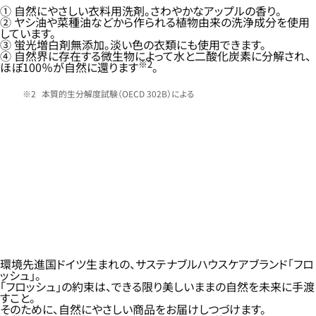
① 自然にやさしい衣料用洗剤。さわやかなアップルの香り。
② ヤシ油や菜種油などから作られる植物由来の洗浄成分を使用
しています。
③ 蛍光増白剤無添加。淡い色の衣類にも使用できます。
④ 自然界に存在する微生物によって水と二酸化炭素に分解され、
※2
ほぼ100％が自然に還ります
。
本質的生分解度試験（OECD 302B）による
環境先進国ドイツ生まれの、サステナブルハウスケアブランド「フロ
ッシュ」。
「フロッシュ」の約束は、できる限り美しいままの自然を未来に手渡
すこと。
そのために、自然にやさしい商品をお届けしつづけます。