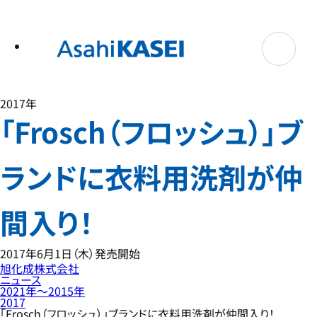
テ
ン
ツ
へ
ス
キ
ッ
プ
2017年
「Frosch（フロッシュ）」ブ
ランドに衣料用洗剤が仲
間入り！
2017年6月1日（木）発売開始
旭化成株式会社
ニュース
2021年〜2015年
2017
「Frosch（フロッシュ）」ブランドに衣料用洗剤が仲間入り！