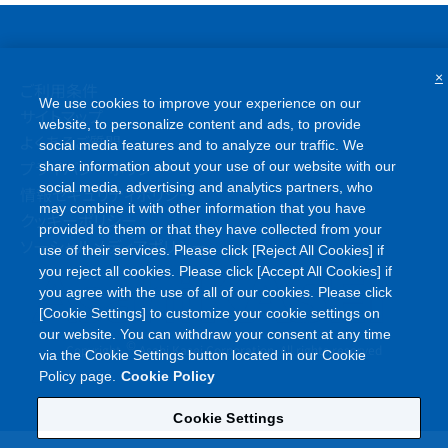
×
ご利用条件
We use cookies to improve your experience on our
サイトマップ
website, to personalize content and ads, to provide
よくあるご質問
social media features and to analyze our traffic. We
プライバシーポリシー
share information about your use of our website with our
social media, advertising and analytics partners, who
情報セキュリティポリシー
may combine it with other information that you have
クッキーポリシー
provided to them or that they have collected from your
ソーシャルメディアポリシー
use of their services. Please click [Reject All Cookies] if
you reject all cookies. Please click [Accept All Cookies] if
you agree with the use of all of our cookies. Please click
[Cookie Settings] to customize your cookie settings on
our website. You can withdraw your consent at any time
©
Copyright
Asahi Kasei Corporation. All rights reserved
via the Cookie Settings button located in our Cookie
Policy page.
Cookie Policy
Cookie Settings