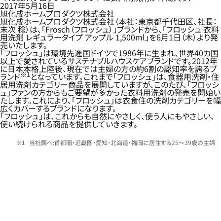
2017年5月16日
旭化成ホームプロダクツ株式会社
旭化成ホームプロダクツ株式会社（本社：東京都千代田区、社長：
末次 稔）は、「Frosch（フロッシュ）」ブランドから、「フロッシュ 衣料
用洗剤 レギュラータイプ アップル 1,500ml」を6月1日（木）より発
売いたします。
「フロッシュ」は環境先進国ドイツで1986年に生まれ、世界40カ国
以上で愛されているサステナブルハウスケアブランドです。2012年
に日本本格上陸後、現在では主婦の方の約6割の認知率を誇るブ
※1
ランド
となっています。これまで「フロッシュ」は、食器用洗剤・住
居用洗剤カテゴリー商品を展開していますが、このたび、「フロッシ
ュ」ファンの方からもご要望が多かった衣料用洗剤の発売を開始い
たします。これにより、「フロッシュ」は衣食住の洗剤カテゴリーを幅
広くカバーするブランドになります。
「フロッシュ」は、これからも自然にやさしく、使う人にもやさしい、
使い続けられる商品を提供していきます。
当社調べ:首都圏・近畿圏・愛知・北海道・福岡に居住する25～39歳の主婦