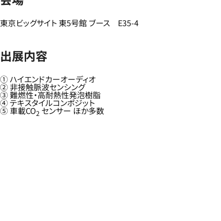
東京ビッグサイト 東5号館 ブース E35-4
出展内容
① ハイエンドカーオーディオ
② 非接触脈波センシング
③ 難燃性・高耐熱性発泡樹脂
④ テキスタイルコンポジット
⑤ 車載CO
センサー ほか多数
2