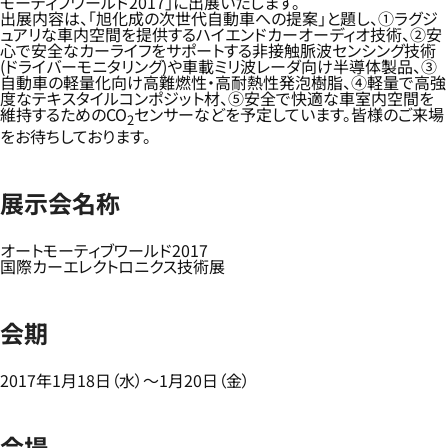
モーティブワールド2017」に出展いたします。
出展内容は、「旭化成の次世代自動車への提案」と題し、①ラグジ
ュアリな車内空間を提供するハイエンドカーオーディオ技術、②安
心で安全なカーライフをサポートする非接触脈波センシング技術
(ドライバーモニタリング)や車載ミリ波レーダ向け半導体製品、③
自動車の軽量化向け高難燃性・高耐熱性発泡樹脂、④軽量で高強
度なテキスタイルコンポジット材、⑤安全で快適な車室内空間を
維持するためのCO
センサーなどを予定しています。皆様のご来場
2
をお待ちしております。
展示会名称
オートモーティブワールド2017
国際カーエレクトロニクス技術展
会期
2017年1月18日（水）～1月20日（金）
会場