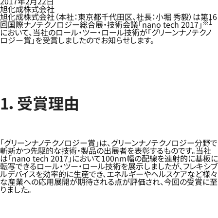
2017年2月22日
旭化成株式会社
旭化成株式会社（本社：東京都千代田区、社長：小堀 秀毅）は第16
※1
回国際ナノテクノロジー総合展・技術会議「nano tech 2017」
において、当社のロール・ツー・ロール技術が「グリーンナノテクノ
ロジー賞」を受賞しましたのでお知らせします。
1．受賞理由
「グリーンナノテクノロジー賞」は、グリーンナノテクノロジー分野で
斬新かつ先駆的な技術・製品の出展者を表彰するものです。当社
は「nano tech 2017」において100nm幅の配線を連射的に基板に
転写できるロール・ツー・ロール技術を展示しましたが、フレキシブ
ルデバイスを効率的に生産でき、エネルギーやヘルスケアなど様々
な産業への応用展開が期待される点が評価され、今回の受賞に至
りました。