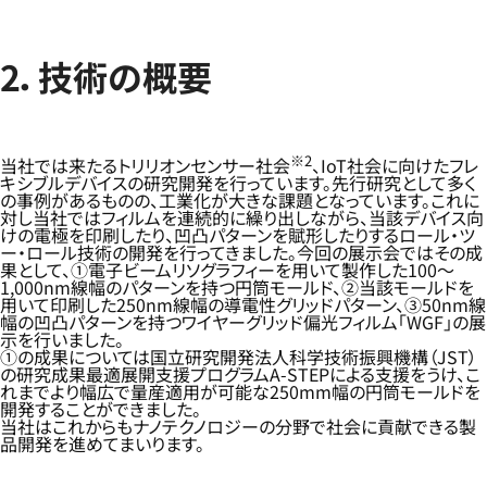
2．技術の概要
※2
当社では来たるトリリオンセンサー社会
、IoT社会に向けたフレ
キシブルデバイスの研究開発を行っています。先行研究として多く
の事例があるものの、工業化が大きな課題となっています。これに
対し当社ではフィルムを連続的に繰り出しながら、当該デバイス向
けの電極を印刷したり、凹凸パターンを賦形したりするロール・ツ
ー・ロール技術の開発を行ってきました。今回の展示会ではその成
果として、①電子ビームリソグラフィーを用いて製作した100～
1,000nm線幅のパターンを持つ円筒モールド、②当該モールドを
用いて印刷した250nm線幅の導電性グリッドパターン、③50nm線
幅の凹凸パターンを持つワイヤーグリッド偏光フィルム「WGF」の展
示を行いました。
①の成果については国立研究開発法人科学技術振興機構（JST）
の研究成果最適展開支援プログラムA-STEPによる支援をうけ、こ
れまでより幅広で量産適用が可能な250mm幅の円筒モールドを
開発することができました。
当社はこれからもナノテクノロジーの分野で社会に貢献できる製
品開発を進めてまいります。