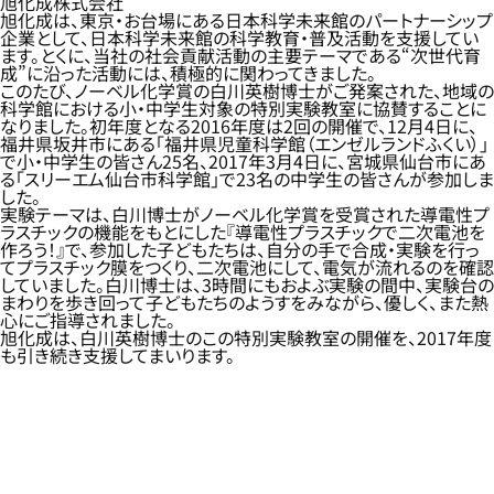
旭化成株式会社
旭化成は、東京・お台場にある日本科学未来館のパートナーシップ
企業として、日本科学未来館の科学教育・普及活動を支援してい
ます。とくに、当社の社会貢献活動の主要テーマである“次世代育
成”に沿った活動には、積極的に関わってきました。
このたび、ノーベル化学賞の白川英樹博士がご発案された、地域の
科学館における小・中学生対象の特別実験教室に協賛することに
なりました。初年度となる2016年度は2回の開催で、12月4日に、
福井県坂井市にある「福井県児童科学館（エンゼルランドふくい）」
で小・中学生の皆さん25名、2017年3月4日に、宮城県仙台市にあ
る「スリーエム仙台市科学館」で23名の中学生の皆さんが参加しま
した。
実験テーマは、白川博士がノーベル化学賞を受賞された導電性プ
ラスチックの機能をもとにした『導電性プラスチックで二次電池を
作ろう！』で、参加した子どもたちは、自分の手で合成・実験を行っ
てプラスチック膜をつくり、二次電池にして、電気が流れるのを確認
していました。白川博士は、3時間にもおよぶ実験の間中、実験台の
まわりを歩き回って子どもたちのようすをみながら、優しく、また熱
心にご指導されました。
旭化成は、白川英樹博士のこの特別実験教室の開催を、2017年度
も引き続き支援してまいります。