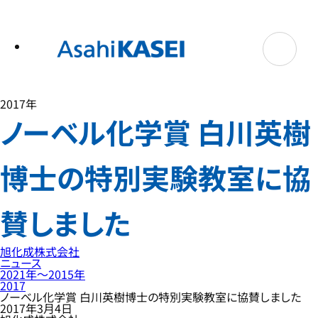
テ
ン
ツ
へ
ス
キ
ッ
プ
2017年
ノーベル化学賞 白川英樹
博士の特別実験教室に協
賛しました
旭化成株式会社
ニュース
2021年〜2015年
2017
ノーベル化学賞 白川英樹博士の特別実験教室に協賛しました
2017年3月4日