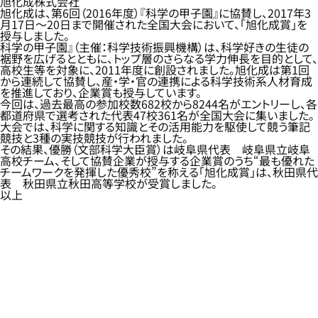
旭化成株式会社
旭化成は、第6回（2016年度）『科学の甲子園』に協賛し、2017年3
月17日～20日まで開催された全国大会において、「旭化成賞」を
授与しました。
科学の甲子園』（主催：科学技術振興機構）は、科学好きの生徒の
裾野を広げるとともに、トップ層のさらなる学力伸長を目的として、
高校生等を対象に、2011年度に創設されました。旭化成は第1回
から連続して協賛し、産・学・官の連携による科学技術系人材育成
を推進しており、企業賞も授与しています。
今回は、過去最高の参加校数682校から8244名がエントリーし、各
都道府県で選考された代表47校361名が全国大会に集いました。
大会では、科学に関する知識とその活用能力を駆使して競う筆記
競技と3種の実技競技が行われました。
その結果、優勝（文部科学大臣賞）は岐阜県代表 岐阜県立岐阜
高校チーム、そして協賛企業が授与する企業賞のうち“最も優れた
チームワークを発揮した優秀校”を称える「旭化成賞」は、秋田県代
表 秋田県立秋田高等学校が受賞しました。
以上