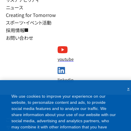
ニュース
Creating for Tomorrow
スポーツ・イベント活動
採用情報
お問い合わせ
youtube
linkedin
×
We use cookies to improve your experience on our
website, to personalize content and ads, to provide
social media features and to analyze our traffic. We
share information about your use of our website with our
ご利用条件
social media, advertising and analytics partners, who
サイトマップ
may combine it with other information that you have