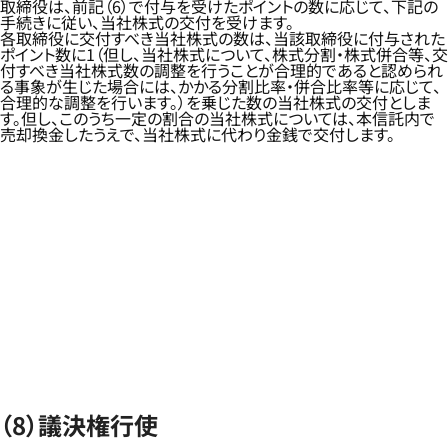
取締役は、前記（6）で付与を受けたポイントの数に応じて、下記の
手続きに従い、当社株式の交付を受けます。
各取締役に交付すべき当社株式の数は、当該取締役に付与された
ポイント数に1（但し、当社株式について、株式分割・株式併合等、交
付すべき当社株式数の調整を行うことが合理的であると認められ
る事象が生じた場合には、かかる分割比率・併合比率等に応じて、
合理的な調整を行います。）を乗じた数の当社株式の交付としま
す。但し、このうち一定の割合の当社株式については、本信託内で
売却換金したうえで、当社株式に代わり金銭で交付します。
（8）議決権行使