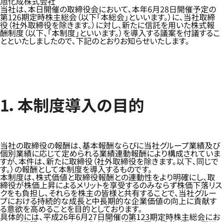
旭化成株式会社
当社は、本日開催の取締役会において、本年6月28日開催予定の
第126期定時株主総会（以下「本総会」といいます。）に、当社取締
役（社外取締役を除きます。）に対し、新たに信託を用いた株式報
酬制度（以下、「本制度」といいます。）を導入する議案を付議するこ
とといたしましたので、下記のとおりお知らせいたします。
1．本制度導入の目的
当社の取締役の報酬は、基本報酬ならびに当社グループ業績及び
個別業績に応じて定められる業績連動報酬により構成されていま
すが、本件は、新たに取締役（社外取締役を除きます。以下、同じで
す。）の報酬として本制度を導入するものです。
本制度は、株式価値と取締役報酬との連動性をより明確にし、取
締役が株価上昇によるメリットを享受するのみならず株価下落リス
クをも負担し、それらを株主の皆様と共有することで、当社グルー
プにおける持続的な成長と中長期的な企業価値の向上に貢献す
る意欲を高めることを目的としております。
具体的には、平成26年6月27日開催の第123期定時株主総会にお