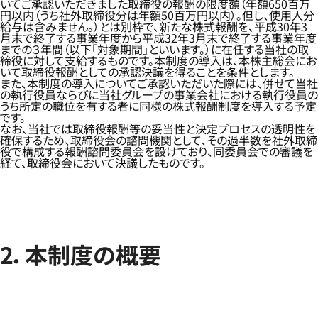
いてご承認いただきました取締役の報酬の限度額（年額650百万
円以内（うち社外取締役分は年額50百万円以内）。但し、使用人分
給与は含みません。）とは別枠で、新たな株式報酬を、平成30年3
月末で終了する事業年度から平成32年3月末で終了する事業年度
までの３年間（以下「対象期間」といいます。）に在任する当社の取
締役に対して支給するものです。本制度の導入は、本株主総会にお
いて取締役報酬としての承認決議を得ることを条件とします。
また、本制度の導入についてご承認いただいた際には、併せて当社
の執行役員ならびに当社グループの事業会社における執行役員の
うち所定の職位を有する者に同様の株式報酬制度を導入する予定
です。
なお、当社では取締役報酬等の妥当性と決定プロセスの透明性を
確保するため、取締役会の諮問機関として、その過半数を社外取締
役で構成する報酬諮問委員会を設けており、同委員会での審議を
経て、取締役会において決議したものです。
2．本制度の概要