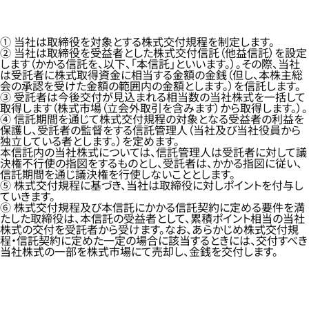
① 当社は取締役を対象とする株式交付規程を制定します。
② 当社は取締役を受益者とした株式交付信託（他益信託）を設定
します（かかる信託を、以下、「本信託」といいます。）。その際、当社
は受託者に株式取得資金に相当する金額の金銭（但し、本株主総
会の承認を受けた金額の範囲内の金額とします。）を信託します。
③ 受託者は今後交付が見込まれる相当数の当社株式を一括して
取得します（株式市場（立会外取引を含みます）から取得します。）。
④ 信託期間を通じて株式交付規程の対象となる受益者の利益を
保護し、受託者の監督をする信託管理人（当社及び当社役員から
独立している者とします。）を定めます。
本信託内の当社株式については、信託管理人は受託者に対して議
決権不行使の指図をするものとし、受託者は、かかる指図に従い、
信託期間を通じ議決権を行使しないこととします。
⑤ 株式交付規程に基づき、当社は取締役に対しポイントを付与し
ていきます。
⑥ 株式交付規程及び本信託にかかる信託契約に定める要件を満
たした取締役は、本信託の受益者として、累積ポイント相当の当社
株式の交付を受託者から受けます。なお、あらかじめ株式交付規
程・信託契約に定めた一定の場合に該当するときには、交付すべき
当社株式の一部を株式市場にて売却し、金銭を交付します。