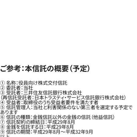
ご参考：本信託の概要（予定）
① 名称：役員向け株式交付信託
② 委託者：当社
③ 受託者：三井住友信託銀行株式会社
（再信託受託者：日本トラスティ・サービス信託銀行株式会社）
④ 受益者：取締役のうち受益者要件を満たす者
⑤ 信託管理人：当社と利害関係のない第三者を選定する予定で
あります
⑥ 信託の種類：金銭信託以外の金銭の信託（他益信託）
⑦ 信託契約の締結日：平成29年8月
⑧ 金銭を信託する日：平成29年8月
⑨ 信託の期間：平成29年8月～平成32年9月
以上