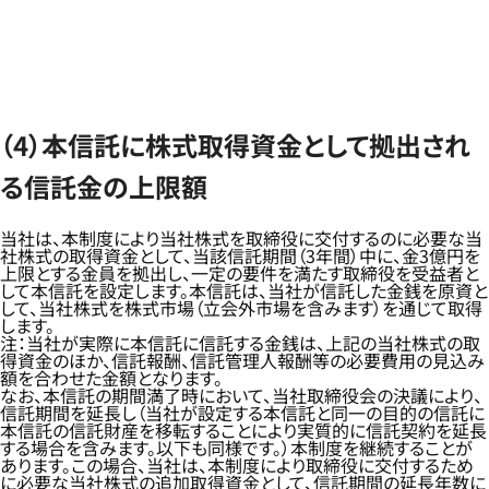
（4）本信託に株式取得資金として拠出され
る信託金の上限額
当社は、本制度により当社株式を取締役に交付するのに必要な当
社株式の取得資金として、当該信託期間（3年間）中に、金3億円を
上限とする金員を拠出し、一定の要件を満たす取締役を受益者と
して本信託を設定します。本信託は、当社が信託した金銭を原資と
して、当社株式を株式市場（立会外市場を含みます）を通じて取得
します。
注：当社が実際に本信託に信託する金銭は、上記の当社株式の取
得資金のほか、信託報酬、信託管理人報酬等の必要費用の見込み
額を合わせた金額となります。
なお、本信託の期間満了時において、当社取締役会の決議により、
信託期間を延長し（当社が設定する本信託と同一の目的の信託に
本信託の信託財産を移転することにより実質的に信託契約を延長
する場合を含みます。以下も同様です。）本制度を継続することが
あります。この場合、当社は、本制度により取締役に交付するため
に必要な当社株式の追加取得資金として、信託期間の延長年数に