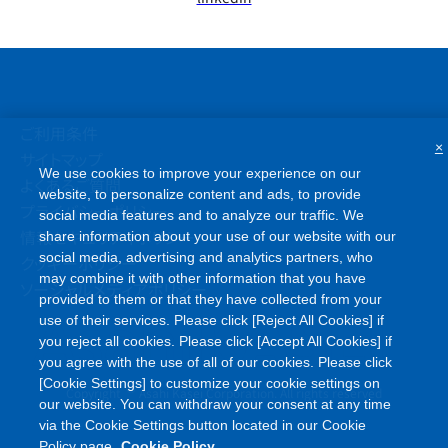
ご利用条件
×
サイトマップ
We use cookies to improve your experience on our
よくあるご質問
website, to personalize content and ads, to provide
プライバシーポリシー
social media features and to analyze our traffic. We
情報セキュリティポリシー
share information about your use of our website with our
social media, advertising and analytics partners, who
クッキーポリシー
may combine it with other information that you have
ソーシャルメディアポリシー
provided to them or that they have collected from your
use of their services. Please click [Reject All Cookies] if
you reject all cookies. Please click [Accept All Cookies] if
you agree with the use of all of our cookies. Please click
[Cookie Settings] to customize your cookie settings on
©
Copyright
Asahi Kasei Corporation. All rights reserved
our website. You can withdraw your consent at any time
via the Cookie Settings button located in our Cookie
Policy page.
Cookie Policy