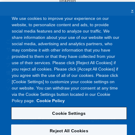
linkedin
×
We use cookies to improve your experience on our
website, to personalize content and ads, to provide
social media features and to analyze our traffic. We
share information about your use of our website with our
ご利用条件
social media, advertising and analytics partners, who
サイトマップ
may combine it with other information that you have
よくあるご質問
provided to them or that they have collected from your
use of their services. Please click [Reject All Cookies] if
プライバシーポリシー
you reject all cookies. Please click [Accept All Cookies] if
情報セキュリティポリシー
you agree with the use of all of our cookies. Please click
クッキーポリシー
[Cookie Settings] to customize your cookie settings on
ソーシャルメディアポリシー
our website. You can withdraw your consent at any time
via the Cookie Settings button located in our Cookie
Policy page.
Cookie Policy
Cookie Settings
©
Copyright
Asahi Kasei Corporation. All rights reserved
Reject All Cookies