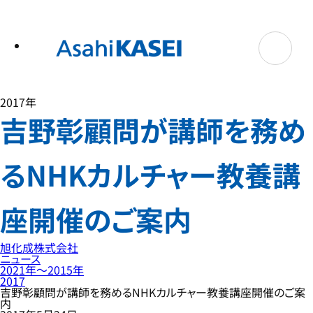
テ
ン
ツ
へ
ス
キ
ッ
プ
2017年
吉野彰顧問が講師を務め
るNHKカルチャー教養講
座開催のご案内
旭化成株式会社
ニュース
2021年〜2015年
2017
吉野彰顧問が講師を務めるNHKカルチャー教養講座開催のご案
内