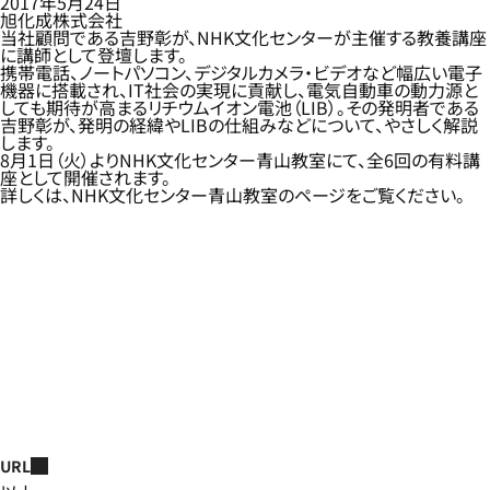
2017年5月24日
旭化成株式会社
当社顧問である吉野彰が、NHK文化センターが主催する教養講座
に講師として登壇します。
携帯電話、ノートパソコン、デジタルカメラ・ビデオなど幅広い電子
機器に搭載され、IT社会の実現に貢献し、電気自動車の動力源と
しても期待が高まるリチウムイオン電池（LIB）。その発明者である
吉野彰が、発明の経緯やLIBの仕組みなどについて、やさしく解説
します。
8月1日（火）よりNHK文化センター青山教室にて、全6回の有料講
座として開催されます。
詳しくは、NHK文化センター青山教室のページをご覧ください。
URL