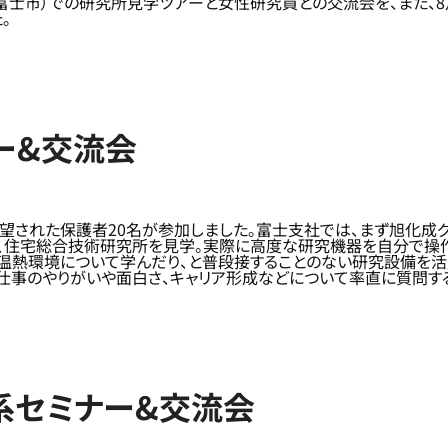
岡県富士市）での研究所見学ツアーと女性研究員との交流会を、また、
。
アー&交流会
望された保護者20名が参加しました。富士支社では、まず旭化成グ
所、住宅総合技術研究所を見学。実際に高度な研究機器を自分で操
温熱環境について学んだり、と普段接することのない研究設備を活
仕事のやりがいや面白さ、キャリア形成などについて率直に質問する
ア系セミナー&交流会