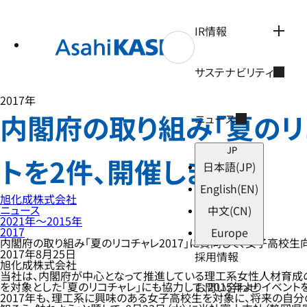
テ
ン
ツ
IR情報
へ
ス
キ
サステナビリティ
ッ
プ
2017年
内閣府の取り組み「夏のリ
ニュース
JP
トを2件、開催しました
日本語
(JP)
English
(EN)
旭化成株式会社
ニュース
中文
(CN)
2021年〜2015年
2017
Europe
内閣府の取り組み「夏のリコチャレ2017」に賛同して、女子高校生
2017年8月25日
採用情報
旭化成株式会社
当社は、内閣府が中心となって推進している理工系女性人材育成のた
を対象とした「夏のリコチャレ」にも協力して、2015年よりイベント
お問い合わせ
2017年も、理工系に興味のある女子高校生を対象に、将来の自分