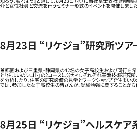
知ろう、触れよう』と題して、8月23日（水）に当社富士支社（静
介と女性社員と交流を行うセミナー形式のイベントを開催しました
8月23日 “リケジョ”研究所ツ
首都圏および三重県・静岡県の42名の女子高校生および同行を希
と「住まいのシゴト」の2コースに分かれ、それぞれ基盤技術研究
を分析したり、住宅の研究設備の見学とワークショップで住まいの
では、参加した女子高校生の皆さんが、受験勉強に関することから
8月25日 “リケジョ”ヘルスケ