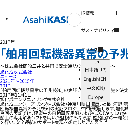
テ
ン
ツ
IR情報
へ
ス
キ
サステナビリティ
ッ
プ
2017年
「舶用回転機器異常の予
ニュース
JP
～株式会社商船三井と共同で安全運航の強化をサポート～
日本語
(JP)
旭化成株式会社
ニュース
English
(EN)
2021年〜2015年
2017
中文
(CN)
「舶用回転機器異常の予兆検知」の実証プロジェクトの実施を決
2017年11月1日
Europe
旭化成エンジニアリング株式会社
旭化成エンジニアリング株式会社（神奈川県川崎市、社長：河野 龍
採用情報
回転機器異常の予兆検知の実証プロジェクトを実施します。旭化成
今回の実証では、建造中の自動車専用船およびVLCC（Very Larg
船上の専用解析ソフトを用いた監視のみならず、船舶IoTの一環としてリ
お問い合わせ
を行い、安全運航のサポート実現を想定しています。