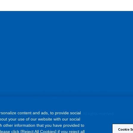
sonalize content and ads, to provide social
out your use of our website with our social
h other information that you have provided to
©
Copyright
Asahi Kasei Corporation. All rights reserved
Cookie S
ase click [Reject All Cookies] if you reject all
 of all of our cookies. Please click [Cookie
an withdraw your consent at any time via the