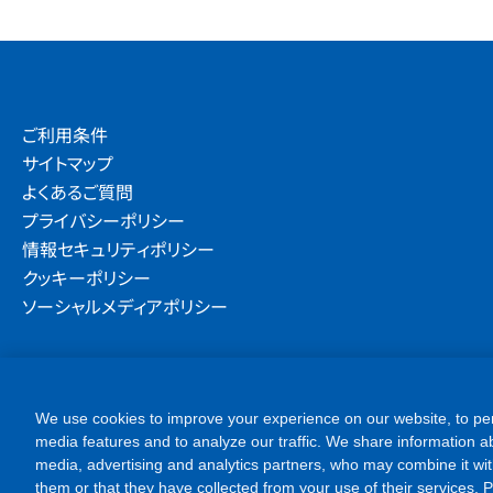
ご利用条件
サイトマップ
よくあるご質問
プライバシーポリシー
情報セキュリティポリシー
クッキーポリシー
ソーシャルメディアポリシー
We use cookies to improve your experience on our website, to per
media features and to analyze our traffic. We share information ab
media, advertising and analytics partners, who may combine it wit
them or that they have collected from your use of their services. Ple
cookies. Please click [Accept All Cookies] if you agree with the use
Settings] to customize your cookie settings on our website. You c