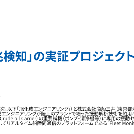
兆検知」の実証プロジェク
定
次、以下「旭化成エンジニアリング」）と株式会社商船三井（東京都港
エンジニアリングが陸上のプラントで培った振動解析技術を舶用へ
e Crude oil Carrier）の重要補機（ポンプ・清浄機等）に
アルタイム船陸間通信のプラットフォームである「Fleet Monit