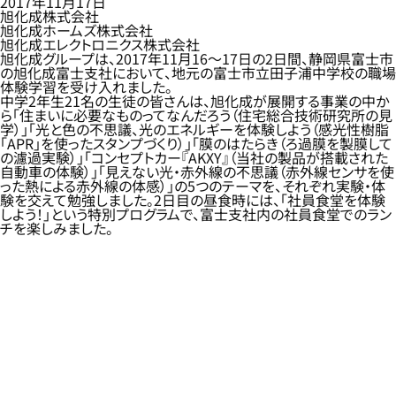
2017年11月17日
旭化成株式会社
旭化成ホームズ株式会社
旭化成エレクトロニクス株式会社
旭化成グループは、2017年11月16～17日の2日間、静岡県富士市
の旭化成富士支社において、地元の富士市立田子浦中学校の職場
体験学習を受け入れました。
中学2年生21名の生徒の皆さんは、旭化成が展開する事業の中か
ら「住まいに必要なものってなんだろう（住宅総合技術研究所の見
学）」「光と色の不思議、光のエネルギーを体験しよう（感光性樹脂
「APR」を使ったスタンプづくり）」「膜のはたらき（ろ過膜を製膜して
の濾過実験）」「コンセプトカー『AKXY』（当社の製品が搭載された
自動車の体験）」「見えない光・赤外線の不思議（赤外線センサを使
った熱による赤外線の体感）」の5つのテーマを、それぞれ実験・体
験を交えて勉強しました。2日目の昼食時には、「社員食堂を体験
しよう！」という特別プログラムで、富士支社内の社員食堂でのラン
チを楽しみました。