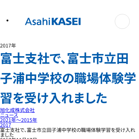
テ
ン
ツ
へ
ス
キ
ッ
プ
2017年
富士支社で、富士市立田
子浦中学校の職場体験学
習を受け入れました
旭化成株式会社
ニュース
2021年〜2015年
2017
富士支社で、富士市立田子浦中学校の職場体験学習を受け入れ
ました