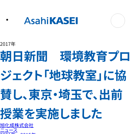
テ
ン
ツ
へ
ス
キ
ッ
プ
2017年
朝日新聞 環境教育プロ
ジェクト「地球教室」に協
賛し、東京・埼玉で、出前
授業を実施しました
旭化成株式会社
ニュース