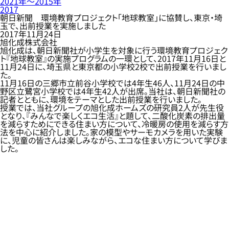
2021年〜2015年
2017
朝日新聞 環境教育プロジェクト「地球教室」に協賛し、東京・埼
玉で、出前授業を実施しました
2017年11月24日
旭化成株式会社
旭化成は、朝日新聞社が小学生を対象に行う環境教育プロジェク
ト『地球教室』の実施プログラムの一環として、2017年11月16日と
11月24日に、埼玉県と東京都の小学校2校で出前授業を行いまし
た。
11月16日の三郷市立前谷小学校では4年生46人、11月24日の中
野区立鷺宮小学校では4年生42人が出席。当社は、朝日新聞社の
記者とともに、環境をテーマとした出前授業を行いました。
授業では、当社グループの旭化成ホームズの研究員2人が先生役
となり、『みんなで楽しくエコ生活』と題して、二酸化炭素の排出量
を減らすためにできる住まい方について、冷暖房の使用を減らす方
法を中心に紹介しました。家の模型やサーモカメラを用いた実験
に、児童の皆さんは楽しみながら、エコな住まい方について学びま
した。