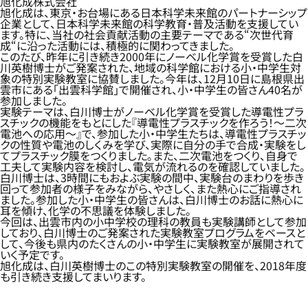
旭化成株式会社
旭化成は、東京・お台場にある日本科学未来館のパートナーシップ
企業として、日本科学未来館の科学教育・普及活動を支援してい
ます。特に、当社の社会貢献活動の主要テーマである“次世代育
成“に沿った活動には、積極的に関わってきました。
このたび、昨年に引き続き2000年にノーベル化学賞を受賞した白
川英樹博士がご発案された、地域の科学館における小・中学生対
象の特別実験教室に協賛しました。今年は、12月10日に島根県出
雲市にある「出雲科学館」で開催され、小・中学生の皆さん40名が
参加しました。
実験テーマは、白川博士がノーベル化学賞を受賞した導電性プラ
スチックの機能をもとにした『導電性プラスチックを作ろう！～二次
電池への応用～』で、参加した小・中学生たちは、導電性プラスチッ
クの性質や電池のしくみを学び、実際に自分の手で合成・実験をし
てプラスチック膜をつくりました。また、二次電池をつくり、自身で
工夫して実験内容を検討し、電気が流れるのを確認していました。
白川博士は、3時間にもおよぶ実験の間中、実験台のまわりを歩き
回って参加者の様子をみながら、やさしく、また熱心にご指導され
ました。参加した小・中学生の皆さんは、白川博士のお話に熱心に
耳を傾け、化学の不思議を体験しました。
今回は、出雲市内の小中学校の理科の教員も実験講師として参加
しており、白川博士のご発案された実験教室プログラムをベースと
して、今後も県内のたくさんの小・中学生に実験教室が展開されて
いく予定です。
旭化成は、白川英樹博士のこの特別実験教室の開催を、2018年度
も引き続き支援してまいります。