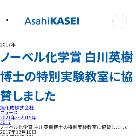
テ
ン
ツ
へ
ス
キ
ッ
プ
2017年
ノーベル化学賞 白川英樹
博士の特別実験教室に協
賛しました
旭化成株式会社
ニュース
2021年〜2015年
2017
ノーベル化学賞 白川英樹博士の特別実験教室に協賛しました
2017年12月10日