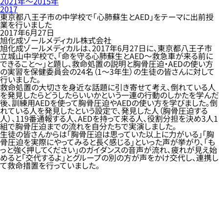
2021年〜2015年
2017
東京都八王子市の中学校で「心肺蘇生とAED」をテーマに出前授
業を行いました
2017年6月27日
旭化成ゾールメディカル株式会社
旭化成ゾールメディカルは、2017年6月27日に、東京都八王子市
立城山中学校で、「命を守る心肺蘇生とAED～救急車が来る前に
できること～」と題し、救命処置の説明と胸骨圧迫・AEDの使い方
の実習を保健委員会の24名（1～3年生）の生徒の皆さんに対して
行いました。
救命処置の大切さを身近な話題に引き寄せて考え、倒れている人
を発見したらどうしたらいいかという一連の行動のしかたを学んだ
後、訓練用AEDを使って胸骨圧迫やAEDの使い方を学びました。倒
れている人を発見したという設定で、発見した人（胸骨圧迫する
人）、119番通報する人、AEDを持って来る人、役割分担を決め3人1
組で胸骨圧迫までの流れを自分たちで実演しました。
生徒の皆さんからは「胸骨圧迫は思っていた以上に力がいる」「胸
骨圧迫を実際にやってみると長く感じる」といった声が挙がり、「も
っと強く押してください」のガイダンスの音声が流れ、疲れが見え始
めると「交代するよ」とグループの別の方が声をかけ交代し、連携し
て救命措置を行っていました。