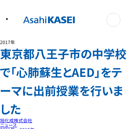
テ
ン
ツ
へ
ス
キ
ッ
プ
2017年
東京都八王子市の中学校
で「心肺蘇生とAED」をテ
ーマに出前授業を行いま
した
旭化成株式会社
ニュース